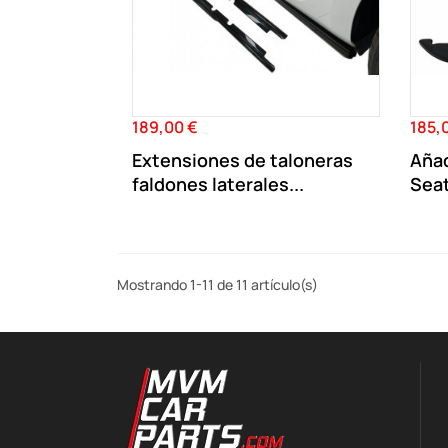
189,00 €
185,
Precio
Preci
Extensiones de taloneras
Añad
faldones laterales...
Seat
Mostrando 1-11 de 11 artículo(s)