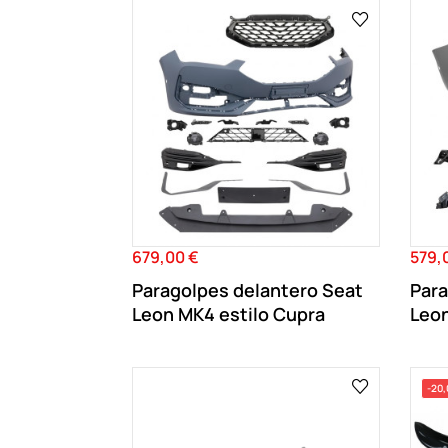
679,00 €
579,
Precio
Preci
Paragolpes delantero Seat
Para
Leon MK4 estilo Cupra
Leon
-20,