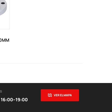
20MM
ES
VER EL MAPA
 16:00–19:00