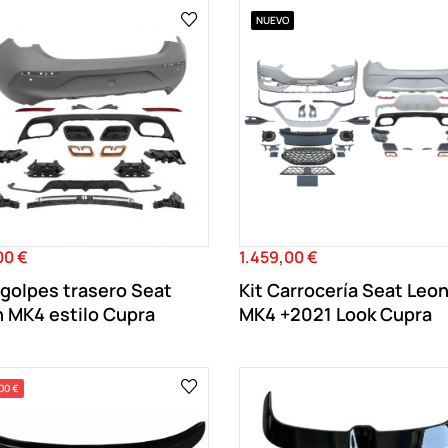
NUEVO
00 €
1.459,00 €
o
Precio
golpes trasero Seat
Kit Carrocería Seat Leo
 MK4 estilo Cupra
MK4 +2021 Look Cupra
00 €