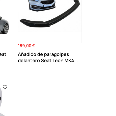
189,00 €
Precio
eat
Añadido de paragolpes
delantero Seat Leon MK4...