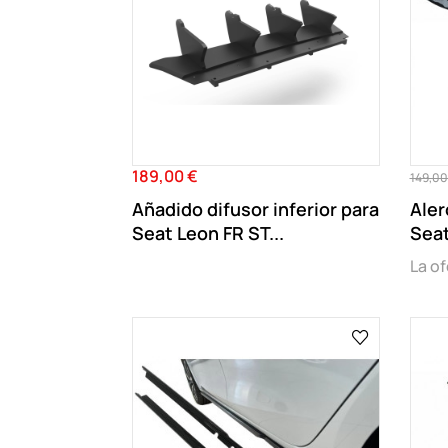
189,00 €
Precio
Preci
149,00
regula
Añadido difusor inferior para
Aler
Seat Leon FR ST...
Seat
La of