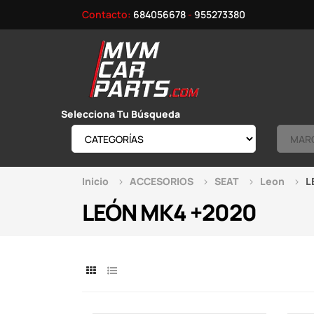
Contacto:
684056678
-
955273380
Selecciona Tu Búsqueda
Inicio
ACCESORIOS
SEAT
Leon
L
LEÓN MK4 +2020