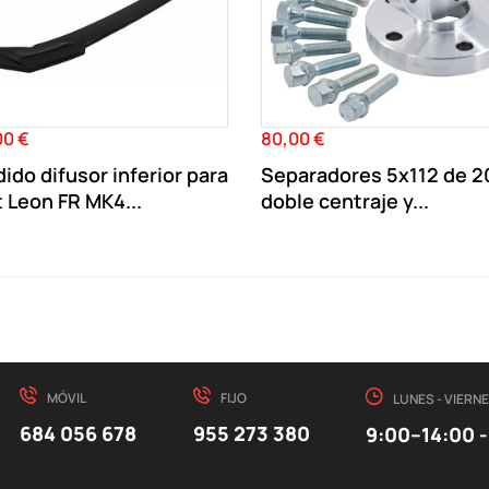
00 €
80,00 €
o
Precio
ido difusor inferior para
Separadores 5x112 de 
 Leon FR MK4...
doble centraje y...
MÓVIL
FIJO
LUNES - VIERN
684 056 678
955 273 380
9:00–14:00 -