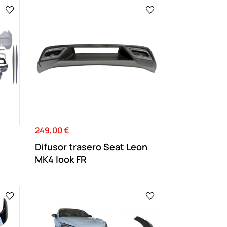
249,00 €
Precio
n
Difusor trasero Seat Leon
MK4 look FR