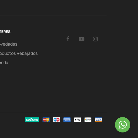
TERES
Facebook
YouTube
Instagram
ovedades
oductos Rebajados
enda