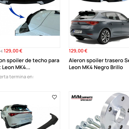
129,00 €
129,00 €
o
Precio
Precio
 €
r
on spoiler de techo para
Aleron spoiler trasero S
 Leon MK4...
Leon MK4 Negro Brillo
erta termina en: