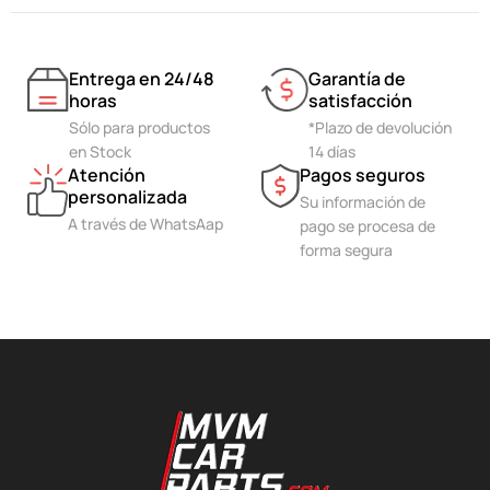
Entrega en 24/48
Garantía de
horas
satisfacción
Sólo para productos
*Plazo de devolución
en Stock
14 días
Atención
Pagos seguros
personalizada
Su información de
A través de WhatsAap
pago se procesa de
forma segura