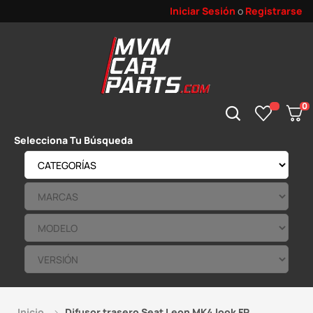
Iniciar Sesión
o
Registrarse
0
Selecciona Tu Búsqueda
Inicio
Difusor trasero Seat Leon MK4 look FR