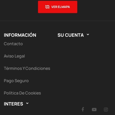
VER EL MAPA
INFORMACIÓN
SU CUENTA

Contacto
Aviso Legal
Términos Y Condiciones
Pago Seguro
Política De Cookies
INTERES

Facebook
YouTu
I