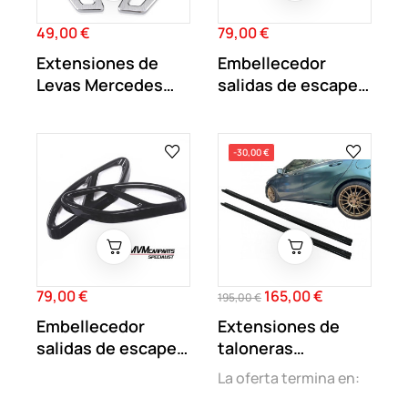
49,00 €
79,00 €
Precio
Precio
Extensiones de
Embellecedor
Levas Mercedes
salidas de escapes
Benz AMG Silver
dobles tipo AMG 63
-30,00 €
79,00 €
165,00 €
Precio
Precio
Precio
195,00 €
regular
Embellecedor
Extensiones de
salidas de escapes
taloneras
dobles negras...
Mercedes Clase A
La oferta termina en:
W176...