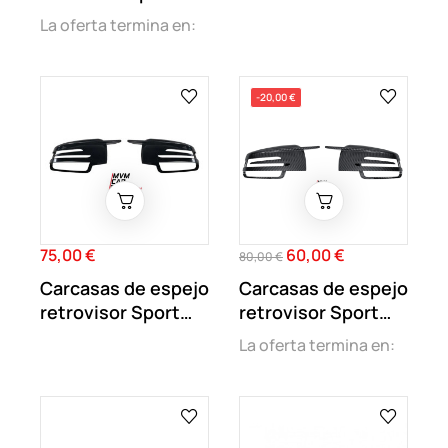
Mercedes...
W176 look A45 AMG
La oferta termina en:
-20,00 €
75,00 €
60,00 €
Precio
Precio
Precio
80,00 €
regular
Carcasas de espejo
Carcasas de espejo
retrovisor Sport
retrovisor Sport
Look para...
Look...
La oferta termina en: