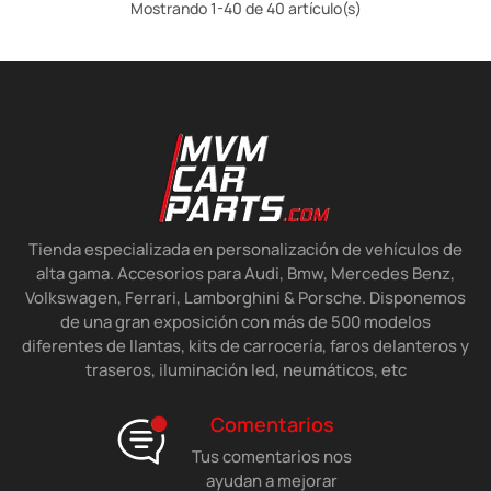
Mostrando 1-40 de 40 artículo(s)
Tienda especializada en personalización de vehículos de
alta gama. Accesorios para Audi, Bmw, Mercedes Benz,
Volkswagen, Ferrari, Lamborghini & Porsche. Disponemos
de una gran exposición con más de 500 modelos
diferentes de llantas, kits de carrocería, faros delanteros y
traseros, iluminación led, neumáticos, etc
Comentarios
Tus comentarios nos
ayudan a mejorar