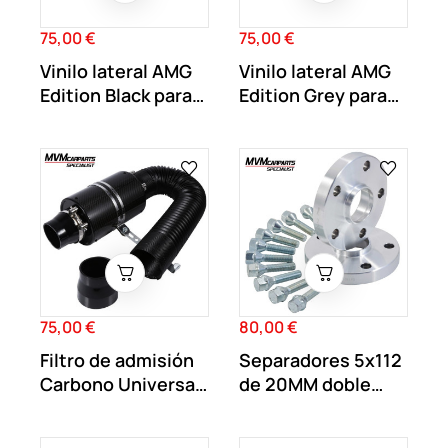
75,00 €
75,00 €
Precio
Precio
Vinilo lateral AMG
Vinilo lateral AMG
Edition Black para
Edition Grey para
Mercedes...
Mercedes...
75,00 €
80,00 €
Precio
Precio
Filtro de admisión
Separadores 5x112
Carbono Universal
de 20MM doble
dinámica
centraje y...