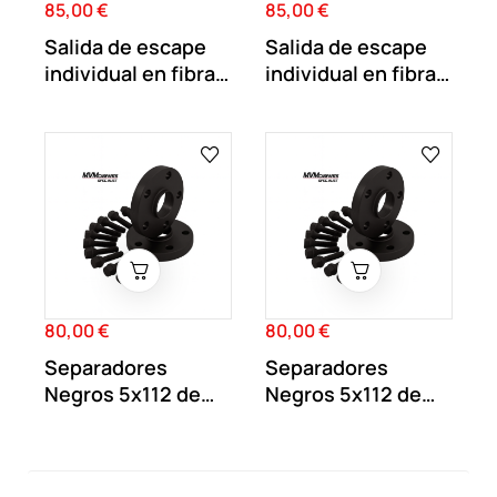
85,00 €
85,00 €
Precio
Precio
Salida de escape
Salida de escape
individual en fibra
individual en fibra
de carbono...
de carbono...
80,00 €
80,00 €
Precio
Precio
Separadores
Separadores
Negros 5x112 de
Negros 5x112 de
20MM doble
17MM doble
centraje...
centraje...