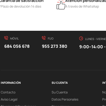
Garantía de satisfacción
Atención personaliza
*Plazo de devolución 14 días
A través de WhatsAap
MÓVIL
FIJO
LUNES - VIERN
684 056 678
955 273 380
9:00–14:00 -
INFORMACIÓN
SU CUENTA
IN
Contacto
Su Cuenta
N
Aviso Legal
Datos Personales
Pr