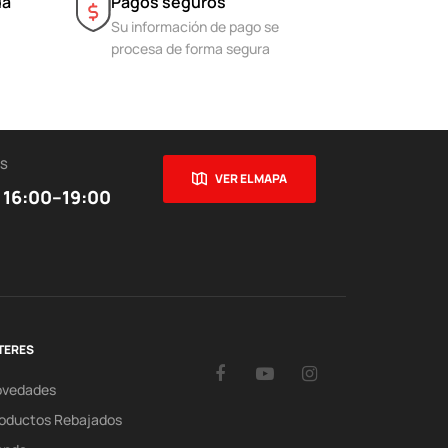
da
Pagos seguros
Su información de pago se
procesa de forma segura
ES
VER EL MAPA
 16:00–19:00
TERES
Facebook
YouTube
Instagram
ovedades
oductos Rebajados