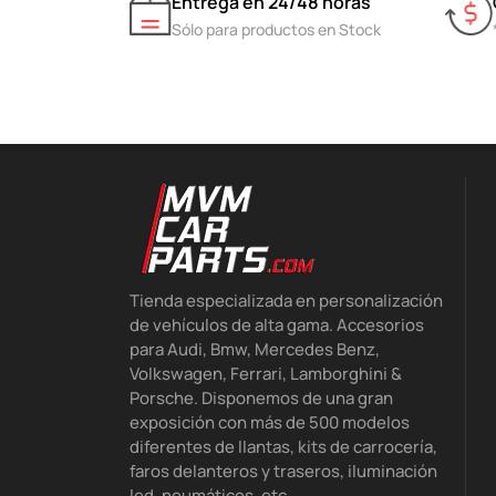
Entrega en 24/48 horas
Sólo para productos en Stock
Tienda especializada en personalización
de vehículos de alta gama. Accesorios
para Audi, Bmw, Mercedes Benz,
Volkswagen, Ferrari, Lamborghini &
Porsche. Disponemos de una gran
exposición con más de 500 modelos
diferentes de llantas, kits de carrocería,
faros delanteros y traseros, iluminación
led, neumáticos, etc