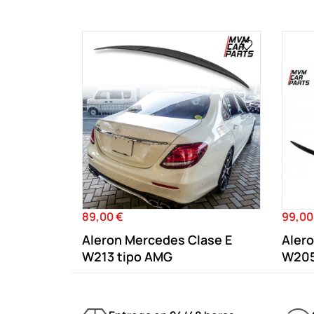
89,00 €
99,00
Precio
Precio
Aleron Mercedes Clase E
Aler
W213 tipo AMG
W205 