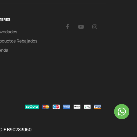
TERES
Facebook
YouTube
Instagram
ovedades
oductos Rebajados
enda
 CIF B90283060