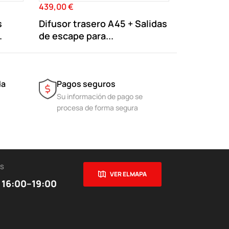
439,00 €
99,00 €
Precio
Precio
s
Difusor trasero A45 + Salidas
Aleron tr
.
de escape para...
W117 tipo
da
Pagos seguros
Su información de pago se
procesa de forma segura
ES
VER EL MAPA
 16:00–19:00