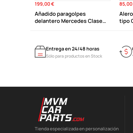
199,00 €
85,00
Precio
Precio
Añadido paragolpes
Aler
delantero Mercedes Clase
tipo
C...
Entrega en 24/48 horas
Sólo para productos en Stock
Tienda especializada en personalización