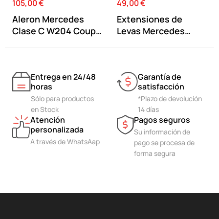
105,00 €
49,00 €
Precio
Precio
Aleron Mercedes
Extensiones de
Clase C W204 Coupe
Levas Mercedes
tipo C63 AMG...
Benz AMG Black
Entrega en 24/48
Garantía de
horas
satisfacción
Sólo para productos
*Plazo de devolución
en Stock
14 días
Atención
Pagos seguros
personalizada
Su información de
A través de WhatsAap
pago se procesa de
forma segura