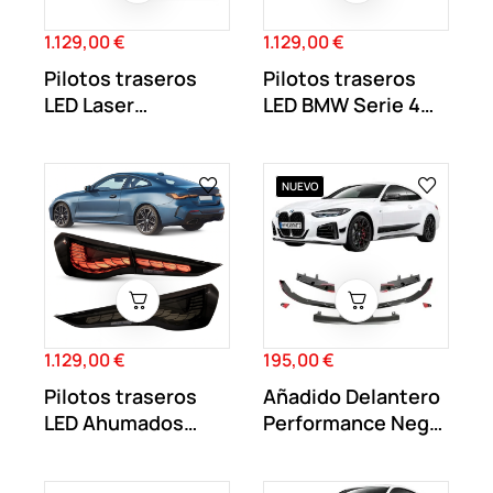
1.129,00 €
1.129,00 €
Precio
Precio
Pilotos traseros
Pilotos traseros
LED Laser
LED BMW Serie 4
Ahumados BMW
G22 G23 G26...
Serie 4...
NUEVO
1.129,00 €
195,00 €
Precio
Precio
Pilotos traseros
Añadido Delantero
LED Ahumados
Performance Negro
BMW Serie 4 G22...
Mate BMW...