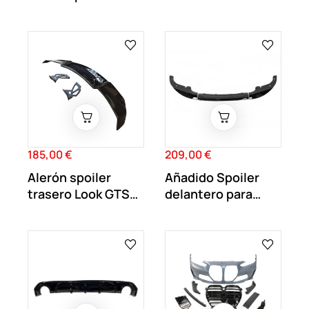
Serie 4 G26...
Gran coupe
Negro...
185,00 €
209,00 €
Precio
Precio
Alerón spoiler
Añadido Spoiler
trasero Look GTS
delantero para
para BMW Negro...
BMW Serie 4 G22...