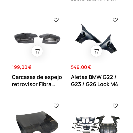
199,00 €
549,00 €
Precio
Precio
Carcasas de espejo
Aletas BMW G22 /
retrovisor Fibra
G23 / G26 Look M4
Carbono BMW...