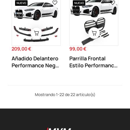
NUEVO
NUEVO
209,00 €
99,00 €
Precio
Precio
Añadido Delantero
Parrilla Frontal
Performance Negro
Estilo Performance
Brillo BMW...
Negro Mate...
Mostrando 1-22 de 22 artículo(s)