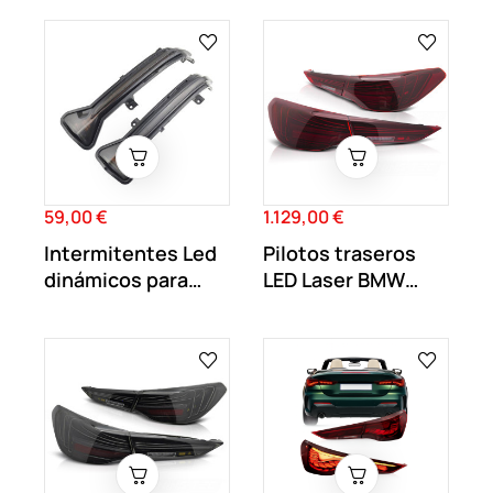
59,00 €
1.129,00 €
Precio
Precio
Intermitentes Led
Pilotos traseros
dinámicos para
LED Laser BMW
BMW
Serie 4 G22 G23
G26