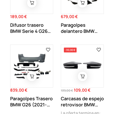
189,00 €
679,00 €
Precio
Precio
Difusor trasero
Paragolpes
BMW Serie 4 G26
delantero BMW
Grancoupe Look...
Serie 4 G26 Gran
Coupe...
-30,00 €
839,00 €
109,00 €
Precio
Precio
Precio
139,00 €
regular
Paragolpes Trasero
Carcasas de espejo
BMW G26 (2021-
retrovisor BMW
2023) Look M4
Look M...
La oferta termina en: