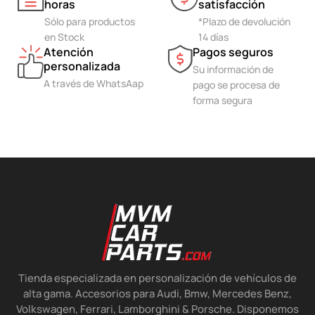
horas
satisfacción
Sólo para productos
*Plazo de devolución
en Stock
14 días
Atención
Pagos seguros
personalizada
Su información de
A través de WhatsAap
pago se procesa de
forma segura
Tienda especializada en personalización de vehículos de
alta gama. Accesorios para Audi, Bmw, Mercedes Benz,
Volkswagen, Ferrari, Lamborghini & Porsche. Disponemos