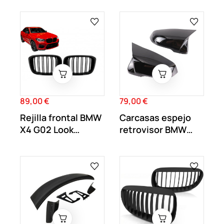
89,00 €
79,00 €
Precio
Precio
Rejilla frontal BMW
Carcasas espejo
X4 G02 Look
retrovisor BMW
Performance...
Serie 1 F40 F52...