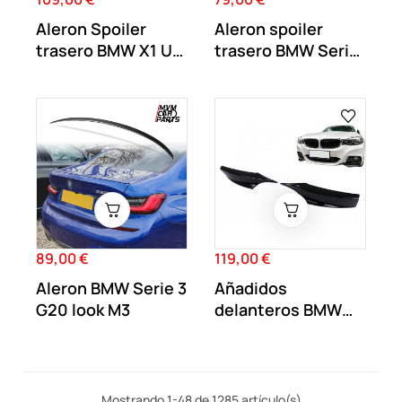
Aleron Spoiler
Aleron spoiler
trasero BMW X1 U11
trasero BMW Serie
+2022 Negro...
4 F33 Cabrio...
89,00 €
119,00 €
Precio
Precio
Aleron BMW Serie 3
Añadidos
G20 look M3
delanteros BMW
Serie 3 GT F34
Negro...
Mostrando 1-48 de 1285 artículo(s)