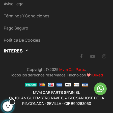
Aviso Legal
Términos Y Condiciones
Pago Seguro
Política De Cookies
INTERES

Facebook
YouTu
I
Copyright © 2025
Mvm Car Parts
.
Todos los derechos reservados. Hecho con
iDiRed
MVM CAR PARTS SPAIN SL
C/ JOHAN GUTEMBERG NAVE 6, 41300 SAN JOSE DE LA
RINCONADA - SEVILLA - CIF B90283060