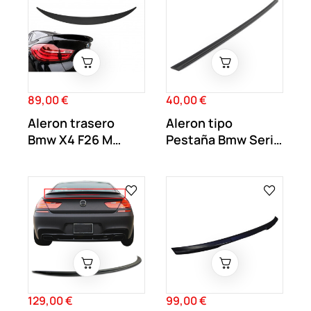
89,00 €
40,00 €
Precio
Precio
Aleron trasero
Aleron tipo
Bmw X4 F26 M
Pestaña Bmw Serie
Performance
7 E38
Negro...
129,00 €
99,00 €
Precio
Precio