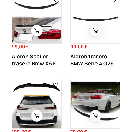
99,00 €
99,00 €
Precio
Precio
Aleron Spoiler
Aleron trasero
trasero Bmw X6 F16
BMW Serie 4 G26
M Performance...
Gran coupe
Negro...
109,00 €
79,00 €
Precio
Precio