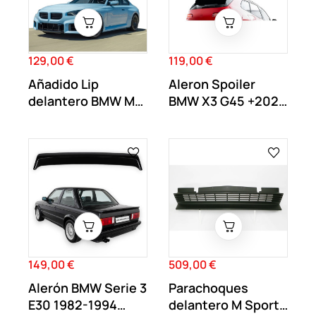
129,00 €
119,00 €
Precio
Precio
Añadido Lip
Aleron Spoiler
delantero BMW M2
BMW X3 G45 +2024
G87 Negro Brillo
Negro Brillo
149,00 €
509,00 €
Precio
Precio
Alerón BMW Serie 3
Parachoques
E30 1982-1994
delantero M Sport