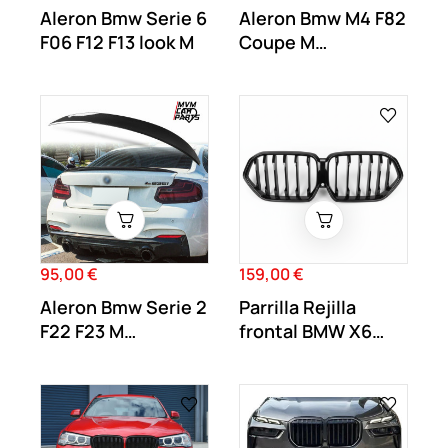
Aleron Bmw Serie 6
Aleron Bmw M4 F82
F06 F12 F13 look M
Coupe M
Performance
95,00 €
159,00 €
Precio
Precio
Aleron Bmw Serie 2
Parrilla Rejilla
F22 F23 M
frontal BMW X6
Performance
G06 2018-2023...
Negro...