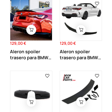
129,00 €
129,00 €
Precio
Precio
Aleron spoiler
Aleron spoiler
trasero para BMW
trasero para BMW
Serie 4 G26...
Serie 4 G23...