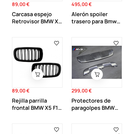
89,00 €
495,00 €
Precio
Precio
Carcasa espejo
Alerón spoiler
Retrovisor BMW X5
trasero para Bmw
E70 X6 E71...
G80 G22 Look M3...
89,00 €
299,00 €
Precio
Precio
Rejilla parrilla
Protectores de
frontal BMW X5 F15
paragolpes BMW
M Performance
X6 E71 Off Road