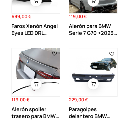
699,00 €
119,00 €
Precio
Precio
Faros Xenón Angel
Alerón para BMW
Eyes LED DRL
Serie 7 G70 +2023
Negros para BMW...
Negro Brillo
119,00 €
229,00 €
Precio
Precio
Alerón spoiler
Paragolpes
trasero para BMW
delantero BMW
Serie 5 G60...
Serie 5 E34 tipo M5