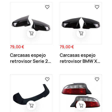
79,00 €
79,00 €
Precio
Precio
Carcasas espejo
Carcasas espejo
retrovisor Serie 2
retrovisor BMW X2
Touring 2GT...
F39 Negro Brillo