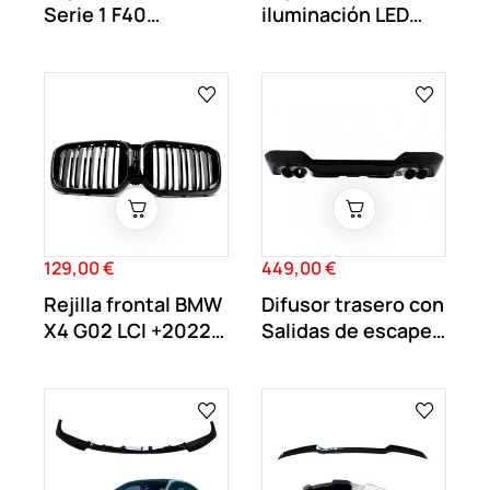
Serie 1 F40
iluminación LED
Diamond Style...
BMW iX3 G08
2023+
129,00 €
449,00 €
Precio
Precio
Rejilla frontal BMW
Difusor trasero con
X4 G02 LCI +2022
Salidas de escape
Negro Brillo
para BMW...