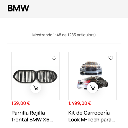
BMW
Mostrando 1-48 de 1285 artículo(s)
159,00 €
1.499,00 €
Precio
Precio
Parrilla Rejilla
Kit de Carrocería
frontal BMW X6
Look M-Tech para
G06 2018-2023...
BMW Serie 7...