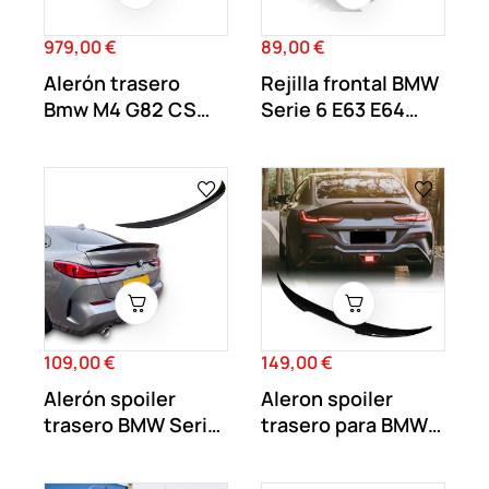
979,00 €
89,00 €
Precio
Precio
Alerón trasero
Rejilla frontal BMW
Bmw M4 G82 CS
Serie 6 E63 E64
Carbono
2002-2010...
109,00 €
149,00 €
Precio
Precio
Alerón spoiler
Aleron spoiler
trasero BMW Serie
trasero para BMW
2 F44 Gran...
Serie 8 G15...