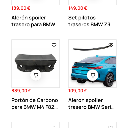
189,00 €
149,00 €
Precio
Precio
Alerón spoiler
Set pilotos
trasero para BMW
traseros BMW Z3
X5 F15 Negro...
Roadster 1996-
1999
889,00 €
109,00 €
Precio
Precio
Portón de Carbono
Alerón spoiler
para BMW M4 F82
trasero BMW Serie
look CSL
2 F44 Gran...