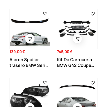
Negro Brillo
para BMW Serie 3...
139,00 €
745,00 €
Precio
Precio
Aleron Spoiler
Kit De Carrocería
trasero BMW Serie
BMW G42 Coupe
8 G16 Gran...
Look M...