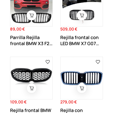
89,00 €
509,00 €
Precio
Precio
Parrilla Rejilla
Rejilla frontal con
frontal BMW X3 F25
LED BMW X7 G07
LCI Negro...
2023-2025
109,00 €
279,00 €
Precio
Precio
Rejilla frontal BMW
Rejilla con