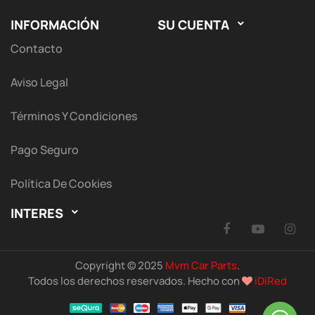
INFORMACIÓN
SU CUENTA

Contacto
Aviso Legal
Términos Y Condiciones
Pago Seguro
Política De Cookies
INTERES

Facebook
YouTu
I
Copyright © 2025
Mvm Car Parts
.
Todos los derechos reservados. Hecho con
iDiRed