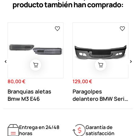
producto también han comprado:
‹
›
80,00 €
129,00 €
Precio
Precio
Branquias aletas
Paragolpes
Bmw M3 E46
delantero BMW Serie
3 E46 tipo M
Entrega en 24/48
Garantía de
horas
satisfacción