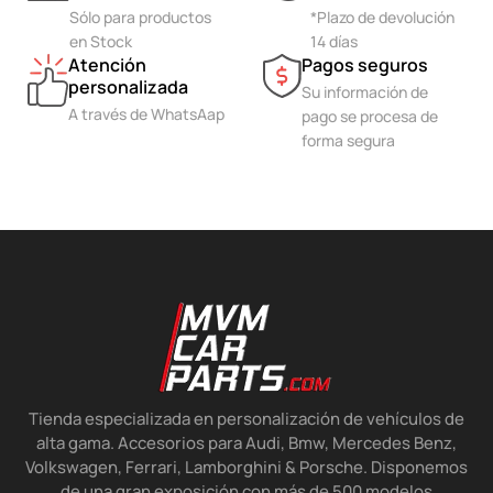
Sólo para productos
*Plazo de devolución
en Stock
14 días
Atención
Pagos seguros
personalizada
Su información de
A través de WhatsAap
pago se procesa de
forma segura
Tienda especializada en personalización de vehículos de
alta gama. Accesorios para Audi, Bmw, Mercedes Benz,
Volkswagen, Ferrari, Lamborghini & Porsche. Disponemos
de una gran exposición con más de 500 modelos