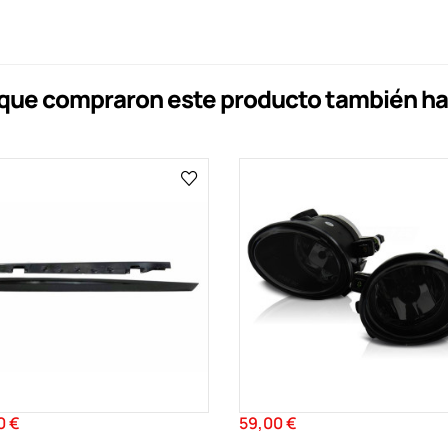
s que compraron este producto también h
0 €
59,00 €
Precio