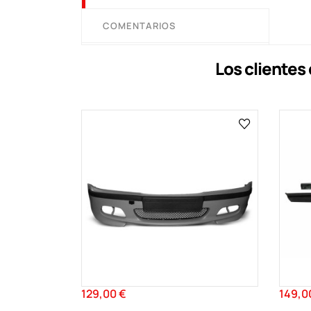
COMENTARIOS
Los cliente
129,00 €
149,0
Precio
Precio