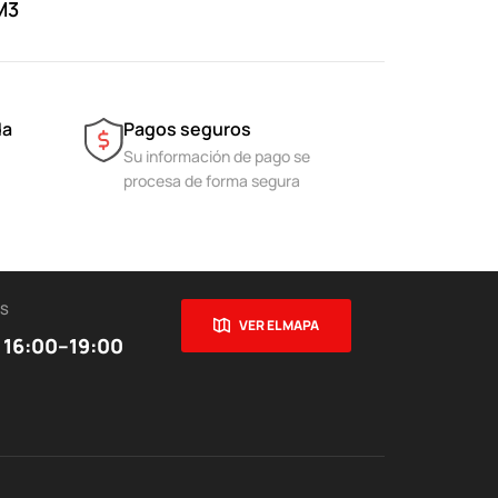
M3
da
Pagos seguros
Su información de pago se
procesa de forma segura
ES
VER EL MAPA
 16:00–19:00