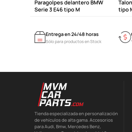
Paragolpes delantero BMW
Talon
Serie 3 E46 tipo M
tipo
Entrega en 24/48 horas
Sólo para productos en Stock
Tienda especializada en personalización
de vehículos de alta gama. Accesorios
para Audi, Bmw, Mercedes Benz,