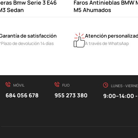
eras Bmw Serie 3 E46
Faros Antinieblas BMW 
 M3 Sedan
M5 Ahumados
Garantía de satisfacción
Atención personaliza
*Plazo de devolución 14 días
A través de WhatsAap
MÓVIL
FIJO
LUNES - VIERN
684 056 678
955 273 380
9:00–14:00 -