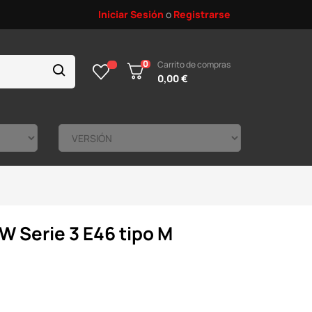
Iniciar Sesión
o
Registrarse
0
Carrito de compras
0,00 €
MW Serie 3 E46 tipo M