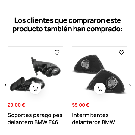
Los clientes que compraron este
producto también han comprado:
‹
›
29,00 €
55,00 €
Precio
Precio
Soportes paragolpes
Intermitentes
delantero BMW E46
delanteros BMW
M / M3
Serie 3 E46 Sedan...