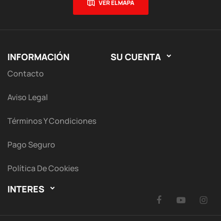
VER EL MAPA
INFORMACIÓN
SU CUENTA

Contacto
Aviso Legal
Términos Y Condiciones
Pago Seguro
Política De Cookies
INTERES

Facebook
YouTu
I