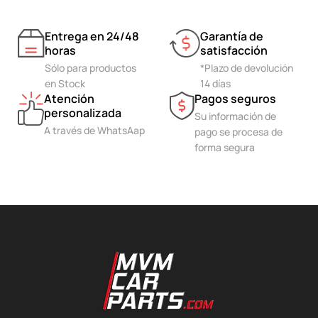
Entrega en 24/48
Garantía de
horas
satisfacción
Sólo para productos
*Plazo de devolución
en Stock
14 días
Atención
Pagos seguros
personalizada
Su información de
A través de WhatsAap
pago se procesa de
forma segura