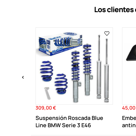
Los cliente
‹
309,00 €
45,00
Precio
Precio
Suspensión Roscada Blue
Embe
Line BMW Serie 3 E46
antin