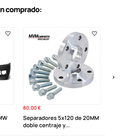
an comprado:
›
80,00 €
179,00 €
Precio
Precio
BMW
Separadores 5x120 de 20MM
Paragolp
doble centraje y...
Serie 3 E4