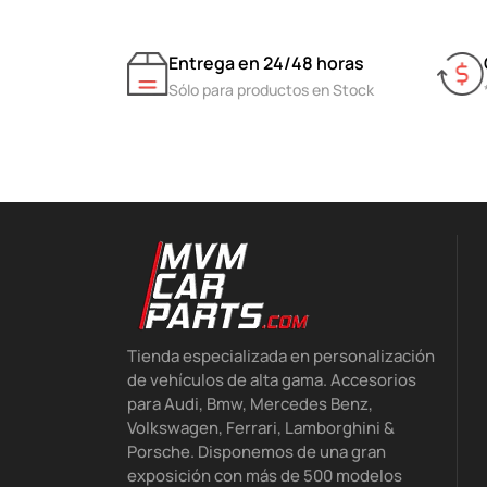
Entrega en 24/48 horas
Sólo para productos en Stock
Tienda especializada en personalización
de vehículos de alta gama. Accesorios
para Audi, Bmw, Mercedes Benz,
Volkswagen, Ferrari, Lamborghini &
Porsche. Disponemos de una gran
exposición con más de 500 modelos