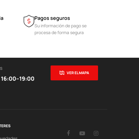
da
Pagos seguros
Su información de pago se
procesa de forma segura
ES
VER EL MAPA
 16:00–19:00
TERES
Facebook
YouTube
Instagram
ovedades