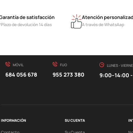
Garantía de satisfacción
Atención personaliza
*Plazo de devolución 14 días
A través de WhatsAap
MÓVIL
FIJO
LUNES - VIERN
684 056 678
955 273 380
9:00–14:00 -
INFORMACIÓN
SU CUENTA
IN
Contacto
Su Cuenta
N