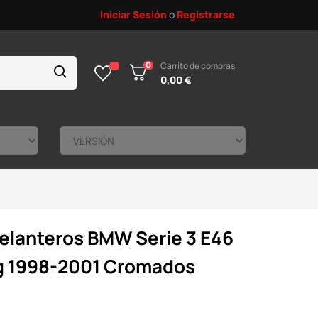
Iniciar Sesión
o
Registrarse
0
Carrito de compras
0,00 €
delanteros BMW Serie 3 E46
g 1998-2001 Cromados