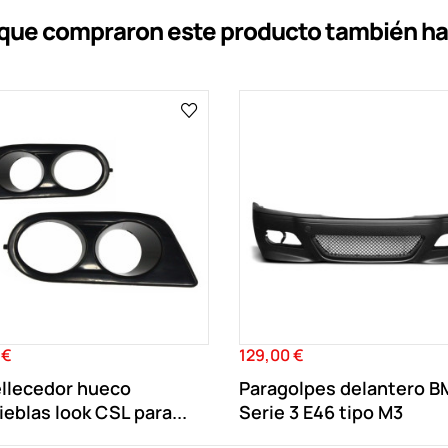
s que compraron este producto también h
 €
129,00 €
Precio
llecedor hueco
Paragolpes delantero 
ieblas look CSL para...
Serie 3 E46 tipo M3