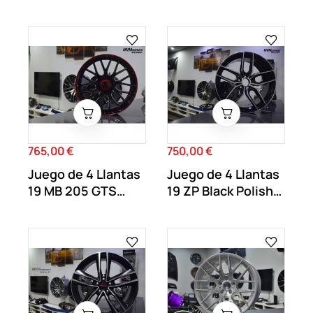
5X112
Black 5X112
765,00 €
750,00 €
Precio
Precio
Juego de 4 Llantas
Juego de 4 Llantas
19 MB 205 GTS
19 ZP Black Polish
Gloss Red MB44
ZP004