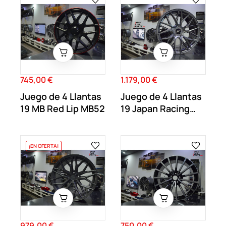
745,00 €
1.179,00 €
Precio
Precio
Juego de 4 Llantas
Juego de 4 Llantas
19 MB Red Lip MB52
19 Japan Racing
JR28 Hyper...
¡EN OFERTA!
979,00 €
750,00 €
Precio
Precio