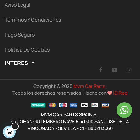
Aviso Legal
Términos Y Condiciones
Pago Seguro
Política De Cookies
INTERES

Facebook
YouTu
I
Copyright © 2025
Mvm Car Parts
.
Todos los derechos reservados. Hecho con
iDiRed
MVM CAR PARTS SPAIN SL
C/ JOHAN GUTEMBERG NAVE 6, 41300 SAN JOSE DE LA
RINCONADA - SEVILLA - CIF B90283060