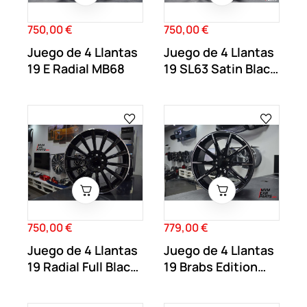
750,00 €
750,00 €
Precio
Precio
Juego de 4 Llantas
Juego de 4 Llantas
19 E Radial MB68
19 SL63 Satin Black
MB66
750,00 €
779,00 €
Precio
Precio
Juego de 4 Llantas
Juego de 4 Llantas
19 Radial Full Black
19 Brabs Edition
MB53
MB59