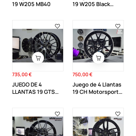
19 W205 MB40
19 W205 Black
MB41
735,00 €
750,00 €
Precio
Precio
JUEGO DE 4
Juego de 4 Llantas
LLANTAS 19 GTS
19 CH Motorsport
Monoblock MB42
BS02