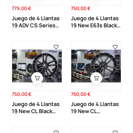
779,00 €
750,00 €
Precio
Precio
Juego de 4 Llantas
Juego de 4 Llantas
19 ADV CS Series
19 New E63s Black
ADV1
MB50
750,00 €
750,00 €
Precio
Precio
Juego de 4 Llantas
Juego de 4 Llantas
19 New CL Black
19 New CL
MB43
Antracita MB51