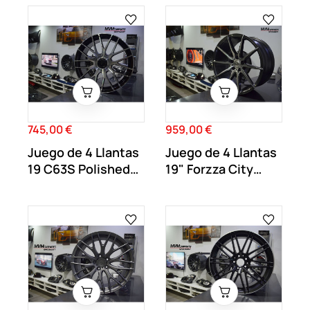
745,00 €
959,00 €
Precio
Precio
Juego de 4 Llantas
Juego de 4 Llantas
19 C63S Polished
19" Forzza City
MB48
Cóncavas