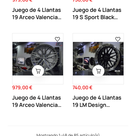
Juego de 4 Llantas
Juego de 4 Llantas
19 Arceo Valencia
19 S Sport Black
Titan ARV2
AU053
979,00 €
740,00 €
Precio
Precio
Juego de 4 Llantas
Juego de 4 Llantas
19 Arceo Valencia
19 LM Design
Silver ARV3
BM004
Mostrando 1-48 de 85 artículo(s)