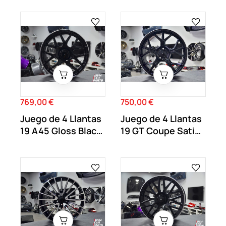
769,00 €
750,00 €
Precio
Precio
Juego de 4 Llantas
Juego de 4 Llantas
19 A45 Gloss Black
19 GT Coupe Satin
MB72
Black MB67