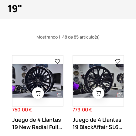
19"
Mostrando 1-48 de 85 artículo(s)
750,00 €
779,00 €
Precio
Precio
Juego de 4 Llantas
Juego de 4 Llantas
19 New Radial Full
19 BlackAffair SL63
Black MB70
MB71