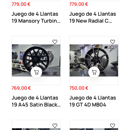
779,00 €
779,00 €
Precio
Precio
Juego de 4 Llantas
Juego de 4 Llantas
19 Mansory Turbine
19 New Radial C
Black MB64
Black MB61
769,00 €
750,00 €
Precio
Precio
Juego de 4 Llantas
Juego de 4 Llantas
19 A45 Satin Black
19 GT 4D MB04
MB65