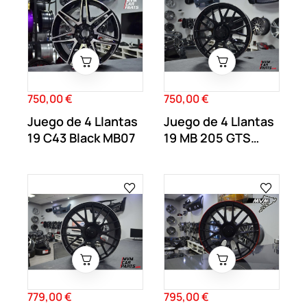
750,00 €
750,00 €
Precio
Precio
Juego de 4 Llantas
Juego de 4 Llantas
19 C43 Black MB07
19 MB 205 GTS
Gloss MB17
779,00 €
795,00 €
Precio
Precio