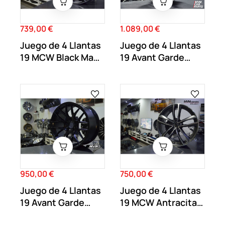
739,00 €
1.089,00 €
Precio
Precio
Juego de 4 Llantas
Juego de 4 Llantas
19 MCW Black Matt
19 Avant Garde
MC01
M359 Plata 5X112
950,00 €
750,00 €
Precio
Precio
Juego de 4 Llantas
Juego de 4 Llantas
19 Avant Garde
19 MCW Antracita
M359 Negra 5X112
MC02