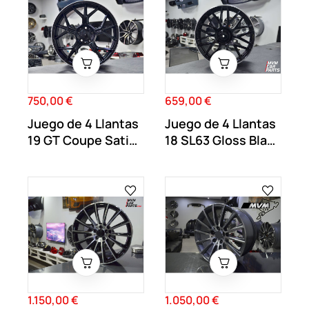
750,00 €
659,00 €
Precio
Precio
Juego de 4 Llantas
Juego de 4 Llantas
19 GT Coupe Satin
18 SL63 Gloss Black
Black MB67
MB60
1.150,00 €
1.050,00 €
Precio
Precio