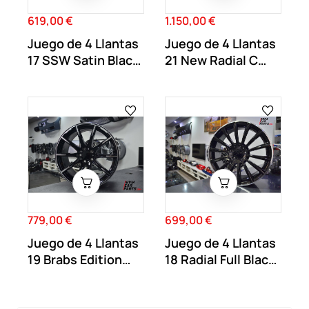
619,00 €
1.150,00 €
Precio
Precio
Juego de 4 Llantas
Juego de 4 Llantas
17 SSW Satin Black
21 New Radial C
VW069
Black MB61
779,00 €
699,00 €
Precio
Precio
Juego de 4 Llantas
Juego de 4 Llantas
19 Brabs Edition
18 Radial Full Black
MB59
MB53