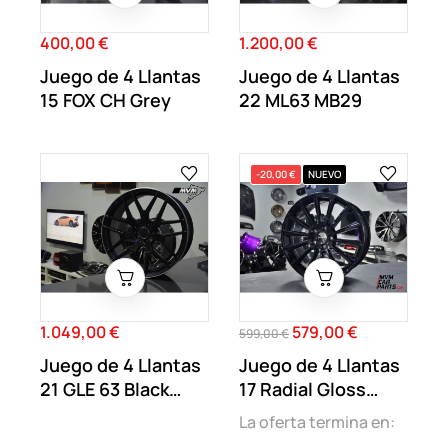
400,00 €
1.200,00 €
Precio
Precio
Juego de 4 Llantas
Juego de 4 Llantas
15 FOX CH Grey
22 ML63 MB29
-20,00 €
NUEVO
1.049,00 €
579,00 €
Precio
Precio
Precio
599,00 €
regular
Juego de 4 Llantas
Juego de 4 Llantas
21 GLE 63 Black
17 Radial Gloss
MB22
Black MB63
La oferta termina en: