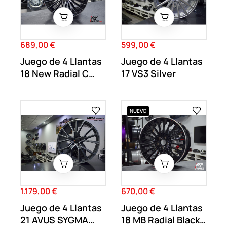
689,00 €
599,00 €
Precio
Precio
Juego de 4 Llantas
Juego de 4 Llantas
18 New Radial C
17 VS3 Silver
Black MB61
NUEVO
1.179,00 €
670,00 €
Precio
Precio
Juego de 4 Llantas
Juego de 4 Llantas
21 AVUS SYGMA
18 MB Radial Black