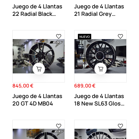
Juego de 4 Llantas
Juego de 4 Llantas
22 Radial Black
21 Radial Grey
MB34
MB33
NUEVO
845,00 €
689,00 €
Precio
Precio
Juego de 4 Llantas
Juego de 4 Llantas
20 GT 4D MB04
18 New SL63 Gloss
Black...