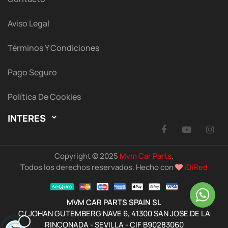
Aviso Legal
Términos Y Condiciones
Pago Seguro
Política De Cookies
INTERES

Facebook
YouTu
I
Copyright © 2025
Mvm Car Parts
.
Todos los derechos reservados. Hecho con
iDiRed
MVM CAR PARTS SPAIN SL
C/ JOHAN GUTEMBERG NAVE 6, 41300 SAN JOSE DE LA
RINCONADA - SEVILLA - CIF B90283060