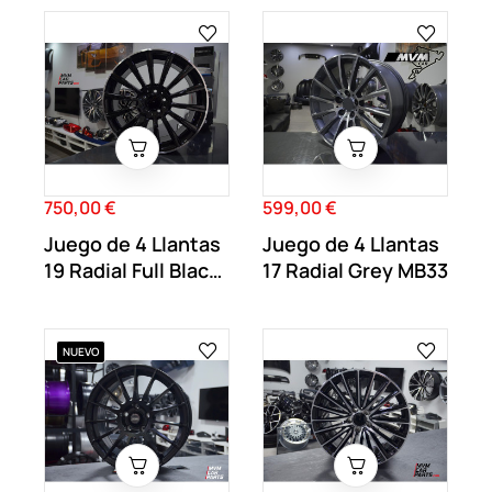
750,00 €
599,00 €
Precio
Precio
Juego de 4 Llantas
Juego de 4 Llantas
19 Radial Full Black
17 Radial Grey MB33
MB53
NUEVO