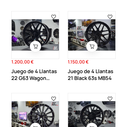
AV05
Mayback MB77
1.200,00 €
1.150,00 €
Precio
Precio
Juego de 4 Llantas
Juego de 4 Llantas
22 G63 Wagon
21 Black 63s MB54
Black Polish MB69