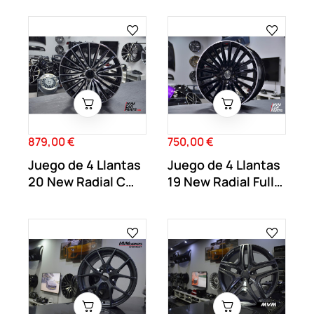
879,00 €
750,00 €
Precio
Precio
Juego de 4 Llantas
Juego de 4 Llantas
20 New Radial C
19 New Radial Full
Black MB61
Black MB70