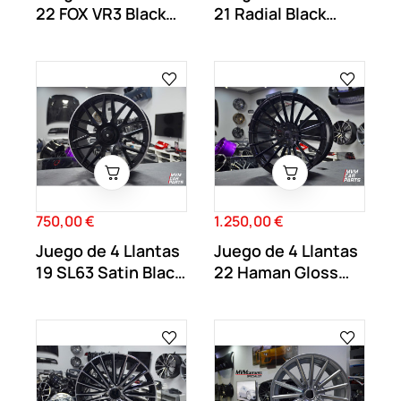
22 FOX VR3 Black
21 Radial Black
Matt MB62
MB34
750,00 €
1.250,00 €
Precio
Precio
Juego de 4 Llantas
Juego de 4 Llantas
19 SL63 Satin Black
22 Haman Gloss
MB66
Black HA01