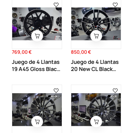
769,00 €
850,00 €
Precio
Precio
Juego de 4 Llantas
Juego de 4 Llantas
19 A45 Gloss Black
20 New CL Black
MB72
MB43