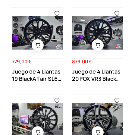
779,00 €
879,00 €
Precio
Precio
Juego de 4 Llantas
Juego de 4 Llantas
19 BlackAffair SL63
20 FOX VR3 Black
MB71
Matt MB62