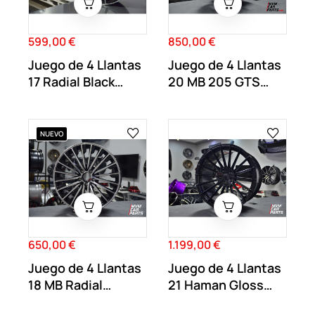
599,00 €
850,00 €
Precio
Precio
Juego de 4 Llantas
Juego de 4 Llantas
17 Radial Black
20 MB 205 GTS
MB34
Gloss MB17
NUEVO
650,00 €
1.199,00 €
Precio
Precio
Juego de 4 Llantas
Juego de 4 Llantas
18 MB Radial
21 Haman Gloss
Mayback MB76
Black HA01