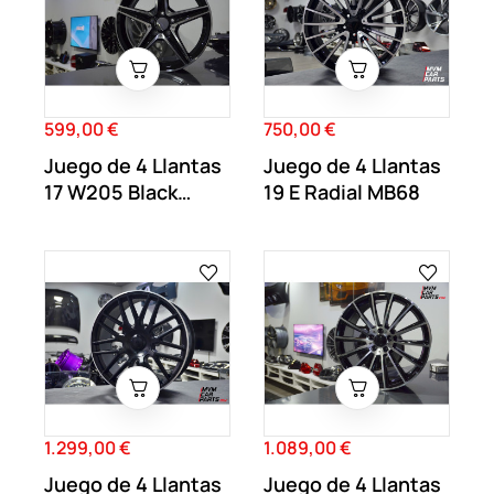
599,00 €
750,00 €
Precio
Precio
Juego de 4 Llantas
Juego de 4 Llantas
17 W205 Black
19 E Radial MB68
MB41
1.299,00 €
1.089,00 €
Precio
Precio
Juego de 4 Llantas
Juego de 4 Llantas