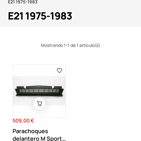
E21 1975-1983
E21 1975-1983
Mostrando 1-1 de 1 artículo(s)
509,00 €
Precio
Parachoques
delantero M Sport