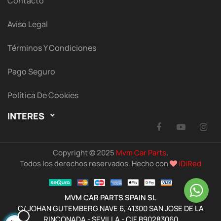
Contacto
Aviso Legal
Términos Y Condiciones
Pago Seguro
Política De Cookies
INTERES

Facebook
YouTu
I
Copyright © 2025
Mvm Car Parts
.
Todos los derechos reservados. Hecho con
iDiRed
MVM CAR PARTS SPAIN SL
C/ JOHAN GUTEMBERG NAVE 6, 41300 SAN JOSE DE LA
RINCONADA - SEVILLA - CIF B90283060