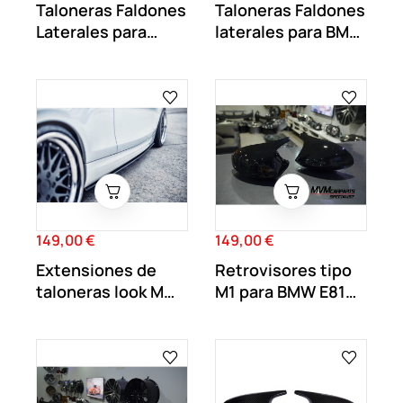
Taloneras Faldones
Taloneras Faldones
Laterales para
laterales para BMW
BMW Serie 1 E87
Serie 1...
149,00 €
149,00 €
Precio
Precio
Extensiones de
Retrovisores tipo
taloneras look M
M1 para BMW E81
para BMW
E82 E87 E88