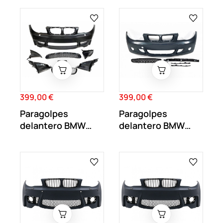
399,00 €
399,00 €
Precio
Precio
Paragolpes
Paragolpes
delantero BMW
delantero BMW
Serie 1 E81 E82
Serie 1E81 E82 E87
E87...
E88...