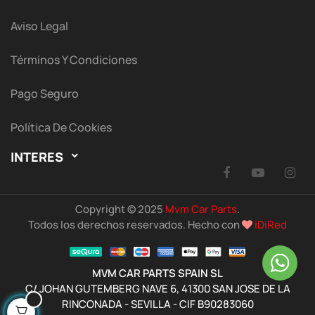
Aviso Legal
Términos Y Condiciones
Pago Seguro
Política De Cookies
INTERES

Facebook
YouTu
I
Copyright © 2025
Mvm Car Parts
.
Todos los derechos reservados. Hecho con
iDiRed
MVM CAR PARTS SPAIN SL
C/ JOHAN GUTEMBERG NAVE 6, 41300 SAN JOSE DE LA
RINCONADA - SEVILLA - CIF B90283060