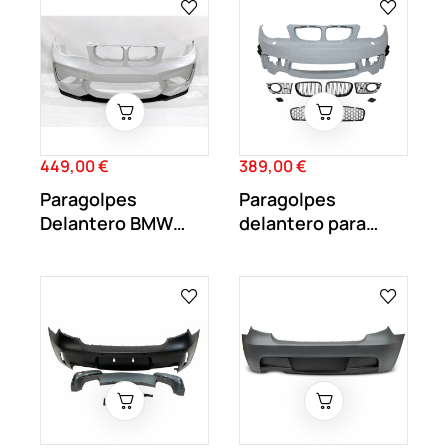
449,00 €
389,00 €
Precio
Precio
Paragolpes
Paragolpes
Delantero BMW
delantero para
E81/E82/E87/E88
BMW Serie 1 E81
Look...
E82...