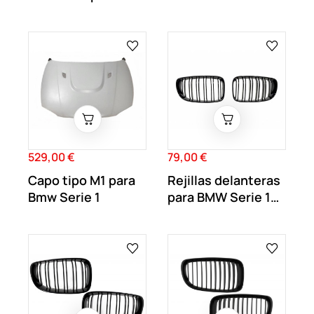
Bmw Serie 1 E81
E87 Negro brillo
E82...
529,00 €
79,00 €
Precio
Precio
Capo tipo M1 para
Rejillas delanteras
Bmw Serie 1
para BMW Serie 1
E81 E82...