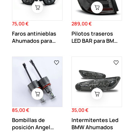
75,00 €
289,00 €
Precio
Precio
Faros antinieblas
Pilotos traseros
Ahumados para
LED BAR para BMW
BMW 1 E81 E82...
Serie 1 E81...
85,00 €
35,00 €
Precio
Precio
Bombillas de
Intermitentes Led
posición Angel
BMW Ahumados