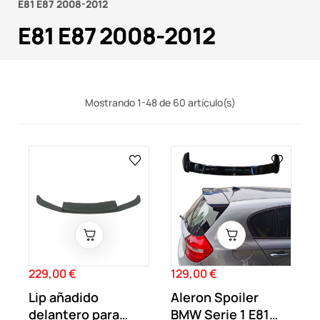
E81 E87 2008-2012
E81 E87 2008-2012
Mostrando 1-48 de 60 artículo(s)
229,00 €
129,00 €
Precio
Precio
Lip añadido
Aleron Spoiler
delantero para
BMW Serie 1 E81