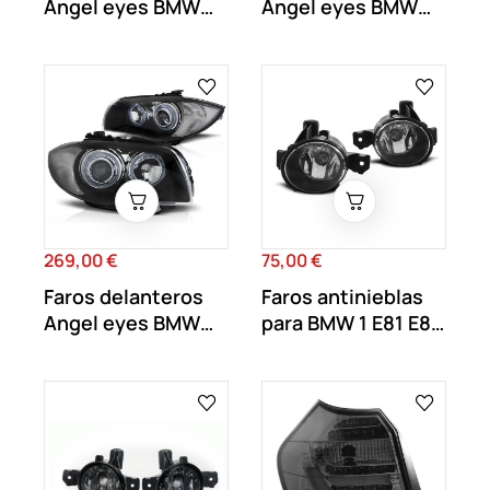
Angel eyes BMW
Angel eyes BMW
Serie 1 Fondo...
Serie 1 E81 E82...
269,00 €
75,00 €
Precio
Precio
Faros delanteros
Faros antinieblas
Angel eyes BMW
para BMW 1 E81 E82
Serie 1 E81 E82...
E87 E88 X1...