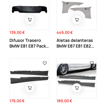
139,00 €
449,00 €
Precio
Precio
Difusor Trasero
Aletas delanteras
BMW E81 E87 Pack
BMW E87 E81 E82
M con salida...
E88 Look M1
179,00 €
189,00 €
Precio
Precio