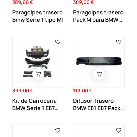
389,00 €
389,00 €
Precio
Precio
Paragolpes trasero
Paragolpes trasero
Bmw Serie 1 tipo M1
Pack M para BMW
Serie 1 E81 E87
899,00 €
119,00 €
Precio
Precio
Kit de Carrocería
Difusor Trasero
BMW Serie 1 E87
BMW E81 E87 Pack
Look M1
M