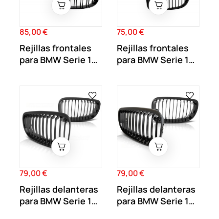
85,00 €
75,00 €
Precio
Precio
Rejillas frontales
Rejillas frontales
para BMW Serie 1
para BMW Serie 1
look...
look M1
79,00 €
79,00 €
Precio
Precio
Rejillas delanteras
Rejillas delanteras
para BMW Serie 1
para BMW Serie 1
E81 E82...
E81 E82...