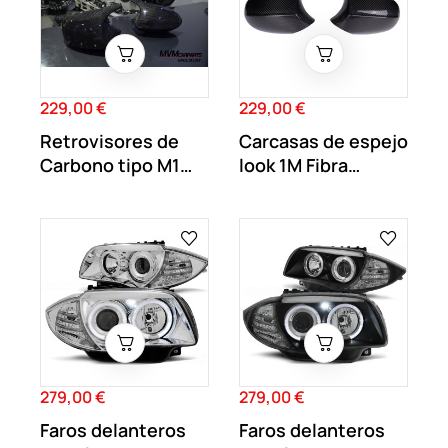
229,00 €
229,00 €
Precio
Precio
Retrovisores de
Carcasas de espejo
Carbono tipo M1
look 1M Fibra
para BMW E81...
Carbono para...
279,00 €
279,00 €
Precio
Precio
Faros delanteros
Faros delanteros