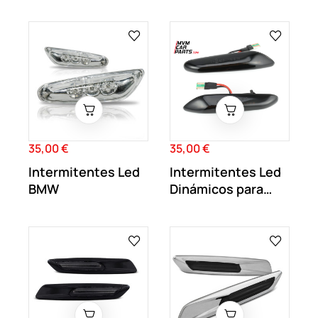
eyes Led BMW 80W
35,00 €
35,00 €
Precio
Precio
Intermitentes Led
Intermitentes Led
BMW
Dinámicos para
BMW Cristal Negro