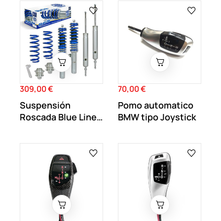
309,00 €
70,00 €
Precio
Precio
Suspensión
Pomo automatico
Roscada Blue Line
BMW tipo Joystick
BMW Serie 1 E81
E87