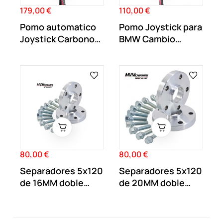
179,00 €
110,00 €
Precio
Precio
Pomo automatico
Pomo Joystick para
Joystick Carbono
BMW Cambio
con led para Bmw
Automatico con...
80,00 €
80,00 €
Precio
Precio
Separadores 5x120
Separadores 5x120
de 16MM doble
de 20MM doble
centraje y...
centraje y...