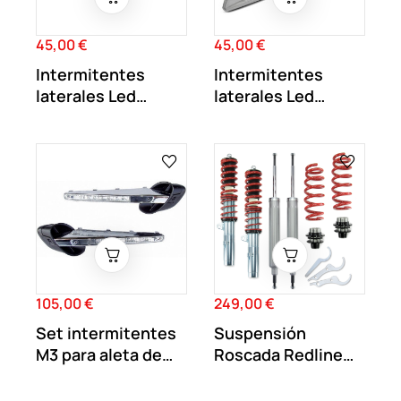
45,00 €
45,00 €
Precio
Precio
Intermitentes
Intermitentes
laterales Led
laterales Led
dinámicos
dinámicos para
Ahumados...
BMW
105,00 €
249,00 €
Precio
Precio
Set intermitentes
Suspensión
M3 para aleta de
Roscada Redline
BMW E90 E92 E93
BMW Serie 1 E81/...