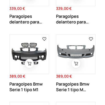
339,00 €
339,00 €
Precio
Precio
Paragolpes
Paragolpes
delantero para
delantero para
BMW Serie 1 E81
BMW Serie 1 E81
E82...
E82...
389,00 €
389,00 €
Precio
Precio
Paragolpes Bmw
Paragolpes Bmw
Serie 1 tipo M1
Serie 1 tipo M
Performance