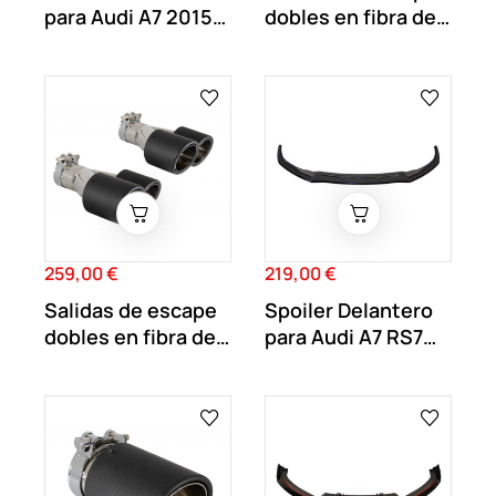
para Audi A7 2015-
dobles en fibra de
2018 Look RS7
carbono...
259,00 €
219,00 €
Precio
Precio
Salidas de escape
Spoiler Delantero
dobles en fibra de
para Audi A7 RS7
carbono...
2015-2018...