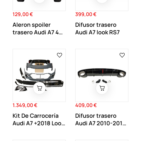
129,00 €
399,00 €
Precio
Precio
Aleron spoiler
Difusor trasero
trasero Audi A7 4K8
Audi A7 look RS7
+2019 Negro...
1.349,00 €
409,00 €
Precio
Precio
Kit De Carrocería
Difusor trasero
Audi A7 +2018 Look
Audi A7 2010-2014
RS7
Look RS7 para...