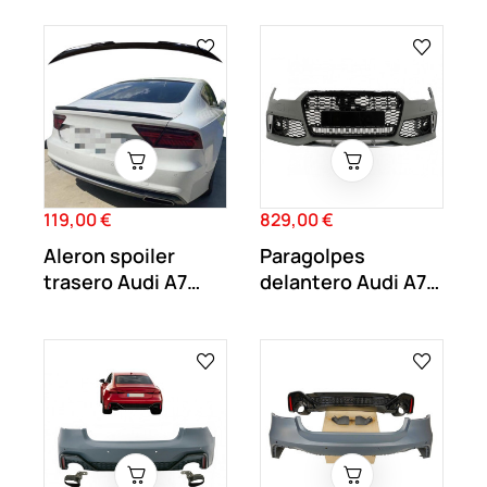
RS7...
119,00 €
829,00 €
Precio
Precio
Aleron spoiler
Paragolpes
trasero Audi A7
delantero Audi A7
2011-2018 Negro...
Facelift 2015-
2018...