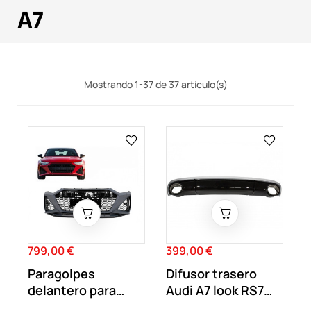
A7
Mostrando 1-37 de 37 artículo(s)
799,00 €
399,00 €
Precio
Precio
Paragolpes
Difusor trasero
delantero para
Audi A7 look RS7
Audi A7 4K8 look
Facelift