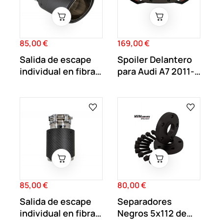
85,00 €
169,00 €
Precio
Precio
Salida de escape
Spoiler Delantero
individual en fibra
para Audi A7 2011-
de carbono...
2015 Look RS7
85,00 €
80,00 €
Precio
Precio
Salida de escape
Separadores
individual en fibra
Negros 5x112 de