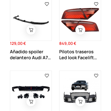
129,00 €
849,00 €
Precio
Precio
Añadido spoiler
Pilotos traseros
delantero Audi A7
Led look Facelift
C8 SLine...
para Audi A7...