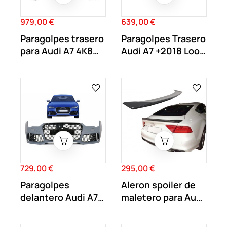
979,00 €
639,00 €
Precio
Precio
Paragolpes trasero
Paragolpes Trasero
para Audi A7 4K8
Audi A7 +2018 Look
look RS7...
RS7
729,00 €
295,00 €
Precio
Precio
Paragolpes
Aleron spoiler de
delantero Audi A7
maletero para Audi
Facelift 2015-
A7 4G look...
2018...