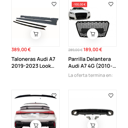
-100,00 €
389,00 €
189,00 €
Precio
Precio
Precio
289,00 €
regular
Taloneras Audi A7
Parrilla Delantera
2019-2023 Look
Audi A7 4G (2010-
RS7
2014) look RS7
La oferta termina en: