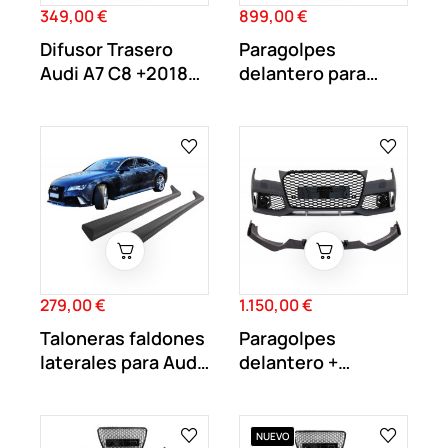
349,00 €
899,00 €
Precio
Precio
Difusor Trasero
Paragolpes
Audi A7 C8 +2018
delantero para
Look S7
Audi A7 4G 2010-
2014...
279,00 €
1.150,00 €
Precio
Precio
Taloneras faldones
Paragolpes
laterales para Audi
delantero +
A7 Look RS7
Añadido Carbono
para...
NUEVO