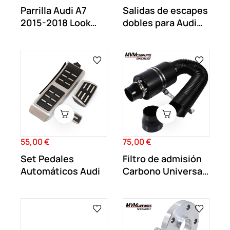
Parrilla Audi A7
Salidas de escapes
2015-2018 Look
dobles para Audi
RS7
look S
55,00 €
75,00 €
Precio
Precio
Set Pedales
Filtro de admisión
Automáticos Audi
Carbono Universal
dinámica