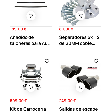
189,00 €
80,00 €
Precio
Precio
Añadido de
Separadores 5x112
taloneras para Audi
de 20MM doble
A7 2015-2018 S-
centraje y...
line
899,00 €
249,00 €
Precio
Precio
Kit de Carrocería
Salidas de escape