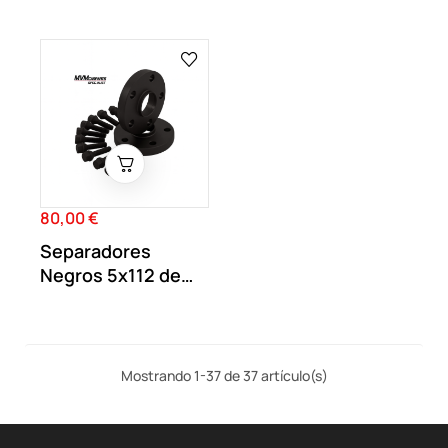
de carbono...
20MM doble
centraje...
80,00 €
Precio
Separadores
Negros 5x112 de
17MM doble
centraje...
Mostrando 1-37 de 37 artículo(s)