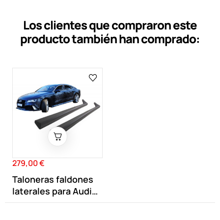
Los clientes que compraron este
producto también han comprado:
279,00 €
Precio
Taloneras faldones
laterales para Audi
A7 Look RS7