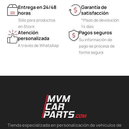
Entrega en 24/48
Garantía de
horas
satisfacción
Sólo para productos
*Plazo de devolución
en Stock
14 días
Atención
Pagos seguros
personalizada
Su información de
A través de WhatsAap
pago se procesa de
forma segura
Tienda especializada en personalización de vehículos de