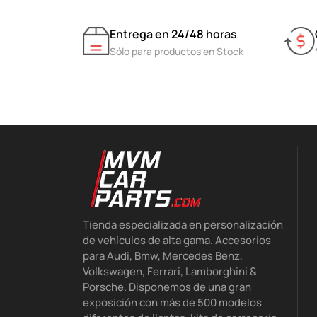
Entrega en 24/48 horas
Sólo para productos en Stock
Tienda especializada en personalización
de vehículos de alta gama. Accesorios
para Audi, Bmw, Mercedes Benz,
Volkswagen, Ferrari, Lamborghini &
Porsche. Disponemos de una gran
exposición con más de 500 modelos