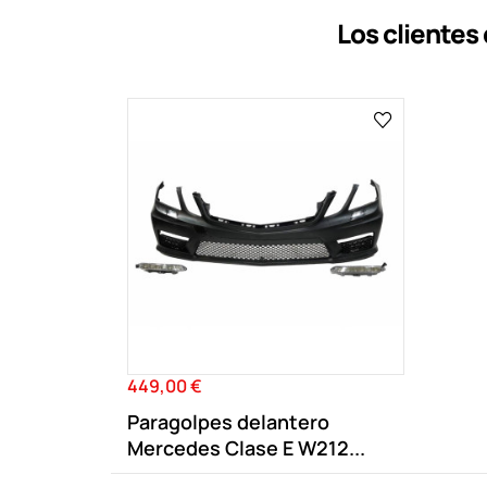
Los cliente
449,00 €
Precio
Paragolpes delantero
Mercedes Clase E W212...