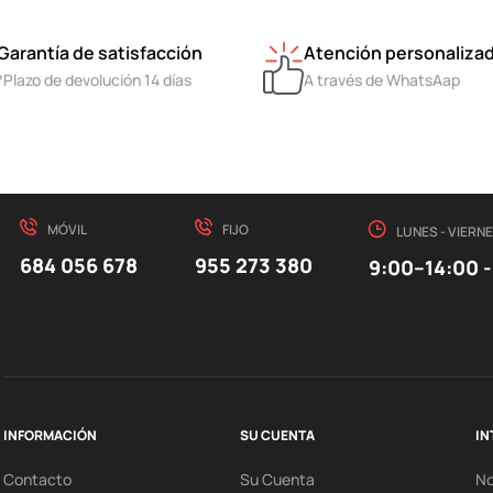
Garantía de satisfacción
Atención personaliza
*Plazo de devolución 14 días
A través de WhatsAap
MÓVIL
FIJO
LUNES - VIERN
684 056 678
955 273 380
9:00–14:00 -
INFORMACIÓN
SU CUENTA
IN
Contacto
Su Cuenta
N