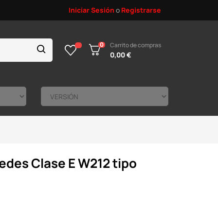
Iniciar Sesión
o
Registrarse
0
Carrito de compras
0,00 €
edes Clase E W212 tipo