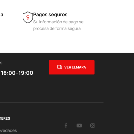
da
Pagos seguros
Su información de pago se
procesa de forma segura
ES
VER EL MAPA
 16:00–19:00
TERES
Facebook
YouTube
Instagram
ovedades