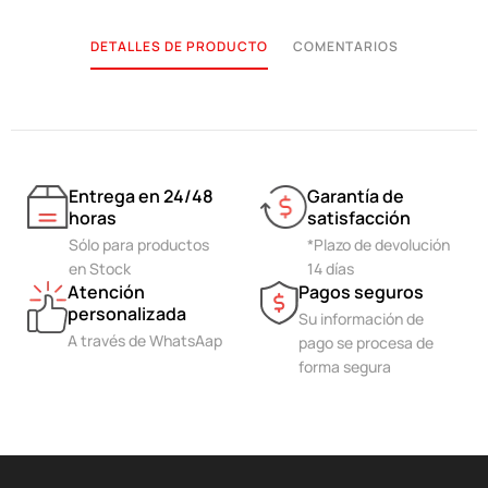
DETALLES DE PRODUCTO
COMENTARIOS
Entrega en 24/48
Garantía de
horas
satisfacción
Sólo para productos
*Plazo de devolución
en Stock
14 días
Atención
Pagos seguros
personalizada
Su información de
A través de WhatsAap
pago se procesa de
forma segura