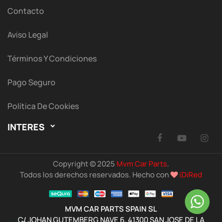
Contacto
Aviso Legal
Términos Y Condiciones
Pago Seguro
Política De Cookies
INTERES

Facebook
YouTu
I
Copyright © 2025
Mvm Car Parts
.
Todos los derechos reservados. Hecho con
iDiRed
MVM CAR PARTS SPAIN SL
C/ JOHAN GUTEMBERG NAVE 6, 41300 SAN JOSE DE LA