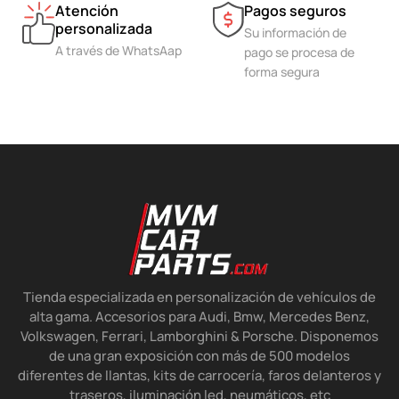
Atención
Pagos seguros
personalizada
Su información de
A través de WhatsAap
pago se procesa de
forma segura
Tienda especializada en personalización de vehículos de
alta gama. Accesorios para Audi, Bmw, Mercedes Benz,
Volkswagen, Ferrari, Lamborghini & Porsche. Disponemos
de una gran exposición con más de 500 modelos
diferentes de llantas, kits de carrocería, faros delanteros y
traseros, iluminación led, neumáticos, etc