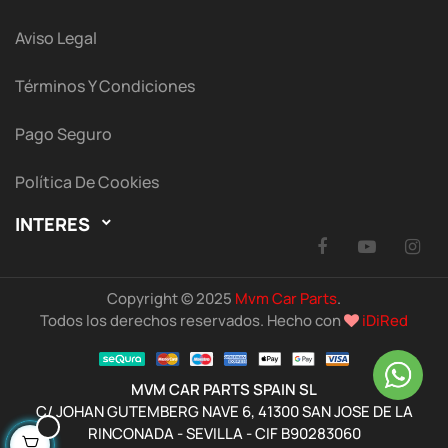
Aviso Legal
Términos Y Condiciones
Pago Seguro
Política De Cookies
INTERES

Facebook
YouTu
I
Copyright © 2025
Mvm Car Parts
.
Todos los derechos reservados. Hecho con
iDiRed
MVM CAR PARTS SPAIN SL
C/ JOHAN GUTEMBERG NAVE 6, 41300 SAN JOSE DE LA
RINCONADA - SEVILLA - CIF B90283060