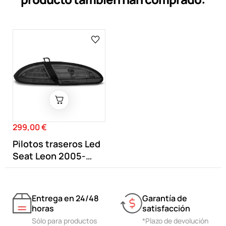
299,00 €
Precio
Pilotos traseros Led
Seat Leon 2005-
2009...
Entrega en 24/48
Garantía de
horas
satisfacción
Sólo para productos
*Plazo de devolución