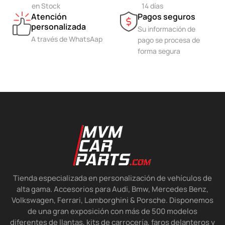
en Stock
14 días
Atención
Pagos seguros
personalizada
Su información de
A través de WhatsAap
pago se procesa de
forma segura
Tienda especializada en personalización de vehículos de
alta gama. Accesorios para Audi, Bmw, Mercedes Benz,
Volkswagen, Ferrari, Lamborghini & Porsche. Disponemos
de una gran exposición con más de 500 modelos
diferentes de llantas, kits de carrocería, faros delanteros y