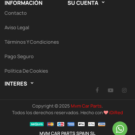
INFORMACIÓN
SU CUENTA

Contacto
Aviso Legal
Términos Y Condiciones
Pago Seguro
Política De Cookies
INTERES

Facebook
YouTu
I
Copyright © 2025
Mvm Car Parts
.
Todos los derechos reservados. Hecho con
iDiRed
MVM CAR PARTS SPAIN SL