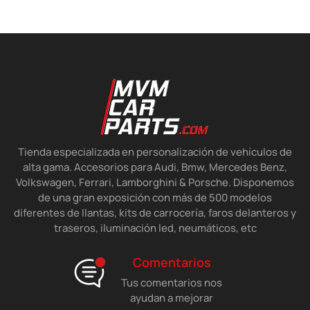
Tienda especializada en personalización de vehículos de
alta gama. Accesorios para Audi, Bmw, Mercedes Benz,
Volkswagen, Ferrari, Lamborghini & Porsche. Disponemos
de una gran exposición con más de 500 modelos
diferentes de llantas, kits de carrocería, faros delanteros y
traseros, iluminación led, neumáticos, etc
Comentarios
Tus comentarios nos
ayudan a mejorar