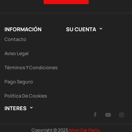
INFORMACIÓN
SU CUENTA

Contacto
Aviso Legal
Términos Y Condiciones
Pago Seguro
Política De Cookies
INTERES

Facebook
YouTu
I
Copyright © 2025
Mvm Car Parts
.