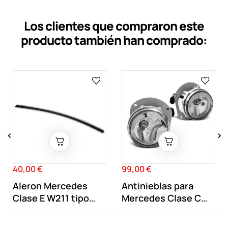
Los clientes que compraron este
producto también han comprado:
‹
›
40,00 €
99,00 €
Precio
Precio
Aleron Mercedes
Antinieblas para
Clase E W211 tipo
Mercedes Clase C
pestaña
W204 y Clase...