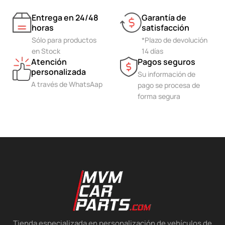
Entrega en 24/48
Garantía de
horas
satisfacción
Sólo para productos
*Plazo de devolución
en Stock
14 días
Atención
Pagos seguros
personalizada
Su información de
A través de WhatsAap
pago se procesa de
forma segura
Tienda especializada en personalización de vehículos de