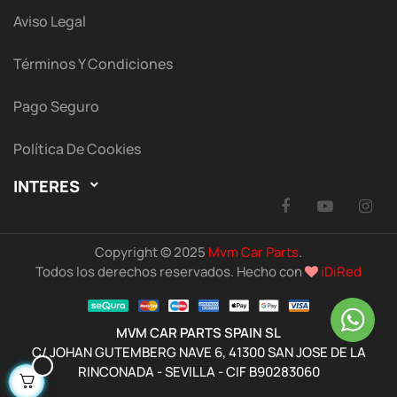
Aviso Legal
Términos Y Condiciones
Pago Seguro
Política De Cookies
INTERES

Facebook
YouTu
I
Copyright © 2025
Mvm Car Parts
.
Todos los derechos reservados. Hecho con
iDiRed
MVM CAR PARTS SPAIN SL
C/ JOHAN GUTEMBERG NAVE 6, 41300 SAN JOSE DE LA
RINCONADA - SEVILLA - CIF B90283060