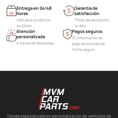
Entrega en 24/48
Garantía de
horas
satisfacción
Sólo para productos
*Plazo de devolución
en Stock
14 días
Atención
Pagos seguros
personalizada
Su información de
A través de WhatsAap
pago se procesa de
forma segura
Tienda especializada en personalización de vehículos de