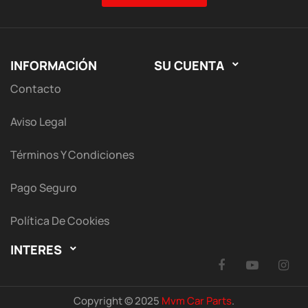
INFORMACIÓN
SU CUENTA

Contacto
Aviso Legal
Términos Y Condiciones
Pago Seguro
Política De Cookies
INTERES

Facebook
YouTu
I
Copyright © 2025
Mvm Car Parts
.