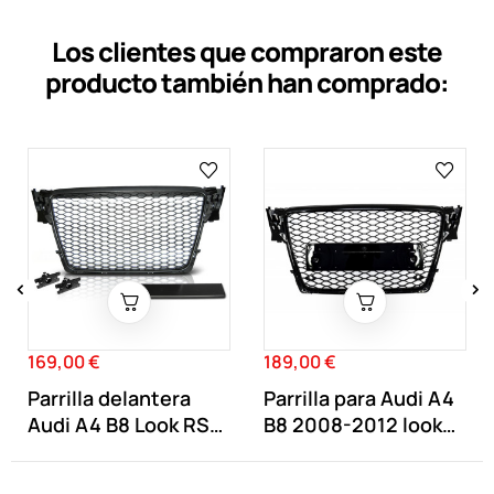
Los clientes que compraron este
producto también han comprado:
‹
›
169,00 €
189,00 €
Precio
Precio
Parrilla delantera
Parrilla para Audi A4
Audi A4 B8 Look RS4
B8 2008-2012 look
Negra Mate
RS4