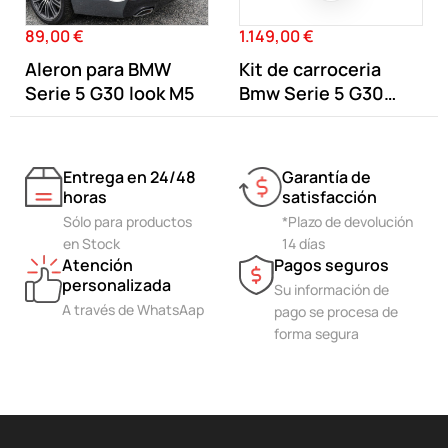
89,00 €
1.149,00 €
Precio
Precio
Aleron para BMW
Kit de carroceria
Serie 5 G30 look M5
Bmw Serie 5 G30
Tipo M5
Entrega en 24/48
Garantía de
horas
satisfacción
Sólo para productos
*Plazo de devolución
en Stock
14 días
Atención
Pagos seguros
personalizada
Su información de
A través de WhatsAap
pago se procesa de
forma segura