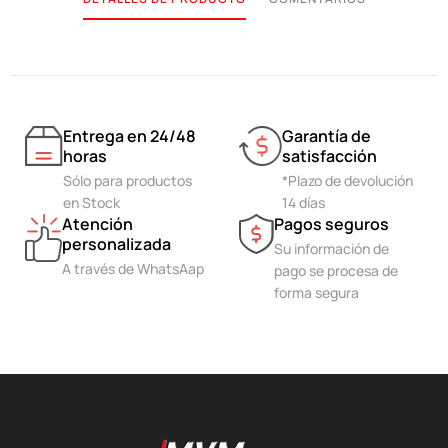
Entrega en 24/48
Garantía de
horas
satisfacción
Sólo para productos
*Plazo de devolución
en Stock
14 días
Atención
Pagos seguros
personalizada
Su información de
A través de WhatsAap
pago se procesa de
forma segura