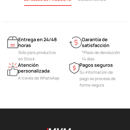
Entrega en 24/48
Garantía de
horas
satisfacción
Sólo para productos
*Plazo de devolución
en Stock
14 días
Atención
Pagos seguros
personalizada
Su información de
A través de WhatsAap
pago se procesa de
forma segura