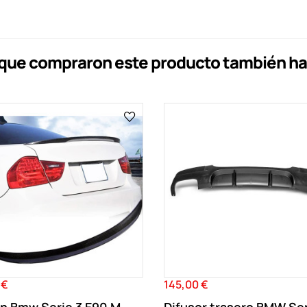
s que compraron este producto también h
 €
145,00 €
Precio