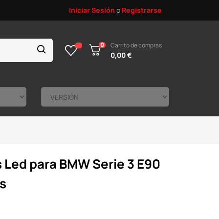
Iniciar Sesión
o
Registrarse
0
Carrito de compras
0,00 €
s Led para BMW Serie 3 E90
os