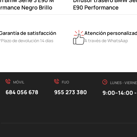
on Bmw Serie 3 E90 M
Difusor trasero BMW Ser
rmance Negro Brillo
E90 Performance
Garantía de satisfacción
Atención personaliza
*Plazo de devolución 14 días
A través de WhatsAap
MÓVIL
FIJO
LUNES - VIERN
684 056 678
955 273 380
9:00–14:00 -