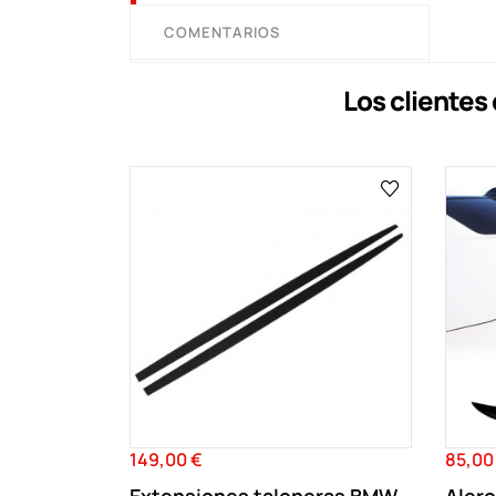
COMENTARIOS
Los cliente
149,00 €
85,00
Precio
Precio