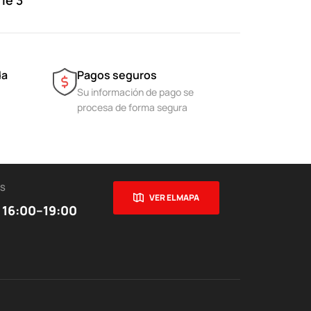
ie 3
da
Pagos seguros
Su información de pago se
procesa de forma segura
ES
VER EL MAPA
 16:00–19:00