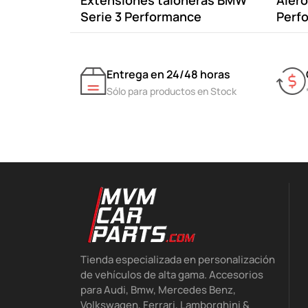
Extensiones taloneras BMW
Aler
Serie 3 Performance
Perfo
Entrega en 24/48 horas
Sólo para productos en Stock
Tienda especializada en personalización
de vehículos de alta gama. Accesorios
para Audi, Bmw, Mercedes Benz,
Volkswagen, Ferrari, Lamborghini &