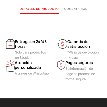
DETALLES DE PRODUCTO
COMENTARIOS
Entrega en 24/48
Garantía de
horas
satisfacción
Sólo para productos
*Plazo de devolución
en Stock
14 días
Atención
Pagos seguros
personalizada
Su información de
A través de WhatsAap
pago se procesa de
forma segura