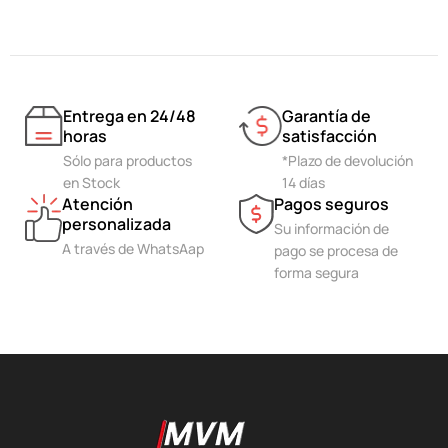
Entrega en 24/48
Garantía de
horas
satisfacción
Sólo para productos
*Plazo de devolución
en Stock
14 días
Atención
Pagos seguros
personalizada
Su información de
A través de WhatsAap
pago se procesa de
forma segura