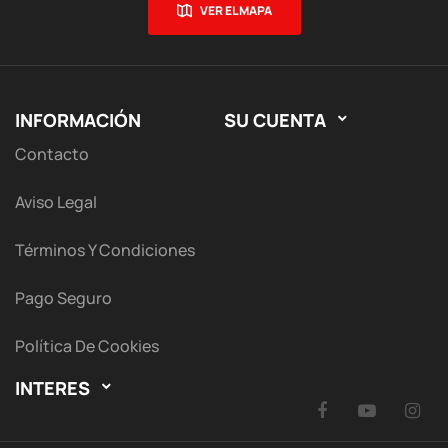
VER EL MAPA
INFORMACIÓN
SU CUENTA

Contacto
Aviso Legal
Términos Y Condiciones
Pago Seguro
Política De Cookies
INTERES

Facebook
YouTu
I