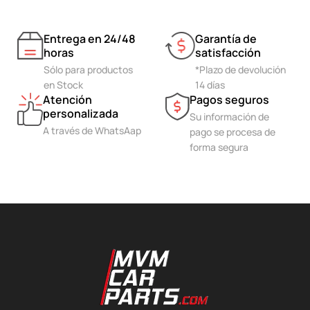
Entrega en 24/48
Garantía de
horas
satisfacción
Sólo para productos
*Plazo de devolución
en Stock
14 días
Atención
Pagos seguros
personalizada
Su información de
A través de WhatsAap
pago se procesa de
forma segura