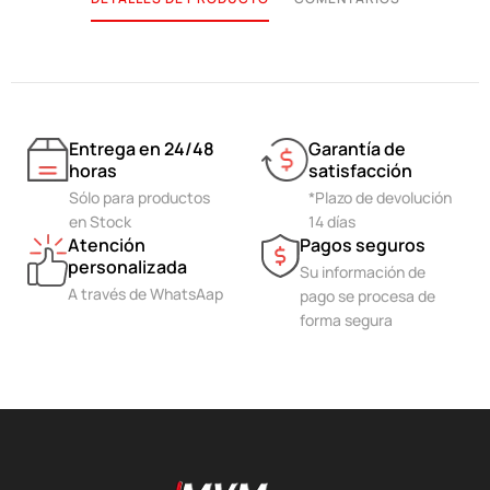
Entrega en 24/48
Garantía de
horas
satisfacción
Sólo para productos
*Plazo de devolución
en Stock
14 días
Atención
Pagos seguros
personalizada
Su información de
A través de WhatsAap
pago se procesa de
forma segura