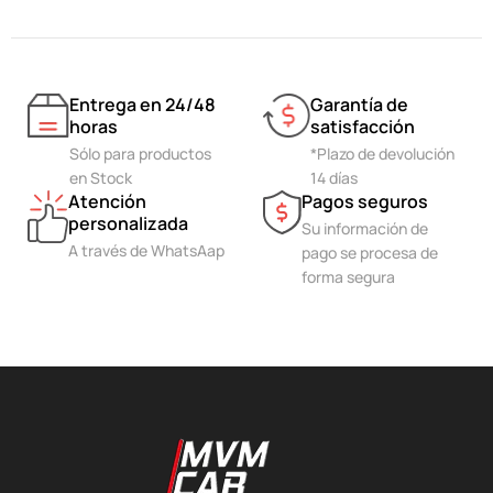
Entrega en 24/48
Garantía de
horas
satisfacción
Sólo para productos
*Plazo de devolución
en Stock
14 días
Atención
Pagos seguros
personalizada
Su información de
A través de WhatsAap
pago se procesa de
forma segura