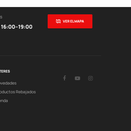
ES
VER EL MAPA
 16:00–19:00
TERES
Facebook
YouTube
Instagram
ovedades
oductos Rebajados
enda