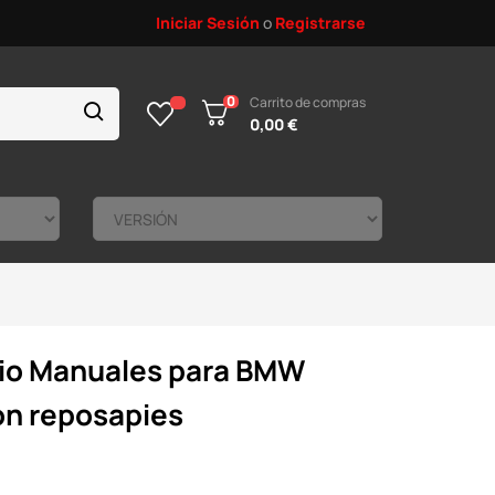
Iniciar Sesión
o
Registrarse
0
Carrito de compras
0,00 €
io Manuales para BMW
n reposapies