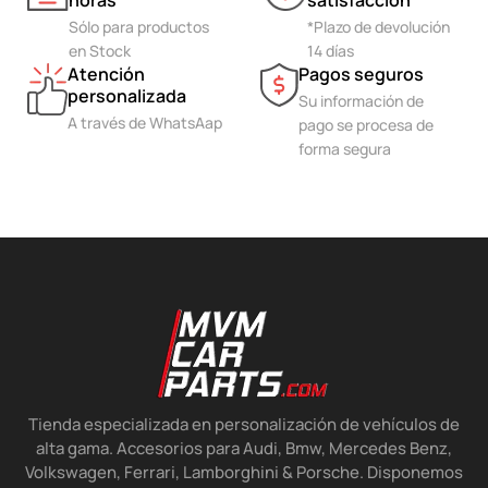
horas
satisfacción
Sólo para productos
*Plazo de devolución
en Stock
14 días
Atención
Pagos seguros
personalizada
Su información de
A través de WhatsAap
pago se procesa de
forma segura
Tienda especializada en personalización de vehículos de
alta gama. Accesorios para Audi, Bmw, Mercedes Benz,
Volkswagen, Ferrari, Lamborghini & Porsche. Disponemos