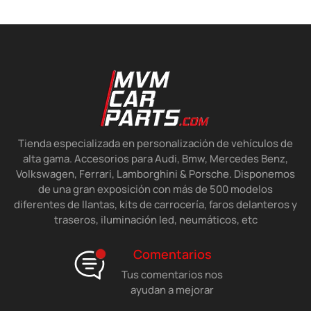
Tienda especializada en personalización de vehículos de
alta gama. Accesorios para Audi, Bmw, Mercedes Benz,
Volkswagen, Ferrari, Lamborghini & Porsche. Disponemos
de una gran exposición con más de 500 modelos
diferentes de llantas, kits de carrocería, faros delanteros y
traseros, iluminación led, neumáticos, etc
Comentarios
Tus comentarios nos
ayudan a mejorar