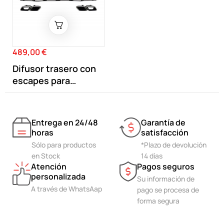
489,00 €
Precio
Difusor trasero con
escapes para
Mercedes Clase...
Entrega en 24/48
Garantía de
horas
satisfacción
Sólo para productos
*Plazo de devolución
en Stock
14 días
Atención
Pagos seguros
personalizada
Su información de
A través de WhatsAap
pago se procesa de
forma segura