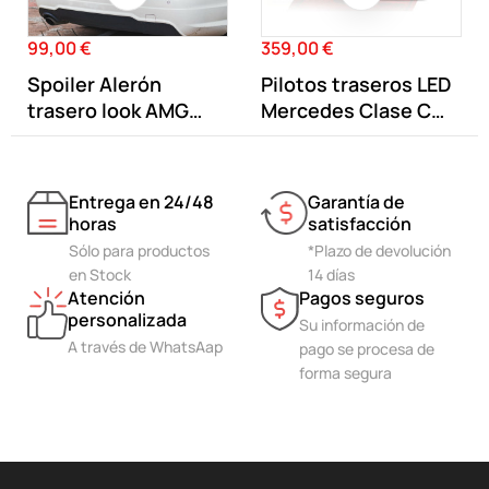
99,00 €
359,00 €
Precio
Precio
Spoiler Alerón
Pilotos traseros LED
trasero look AMG
Mercedes Clase C
C63 Mercedes...
W204
Entrega en 24/48
Garantía de
horas
satisfacción
Sólo para productos
*Plazo de devolución
en Stock
14 días
Atención
Pagos seguros
personalizada
Su información de
A través de WhatsAap
pago se procesa de
forma segura