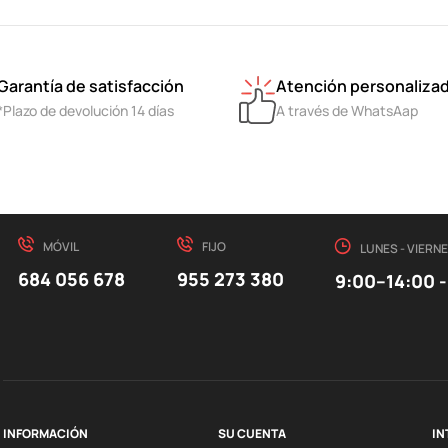
Garantía de satisfacción
Atención personaliza
*Plazo de devolución 14 días
A través de WhatsAap
MÓVIL
FIJO
LUNES - VIERN
684 056 678
955 273 380
9:00–14:00 -
INFORMACIÓN
SU CUENTA
IN