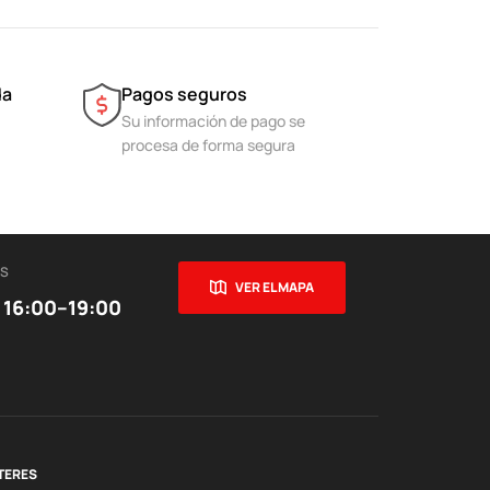
da
Pagos seguros
Su información de pago se
procesa de forma segura
ES
VER EL MAPA
 16:00–19:00
TERES