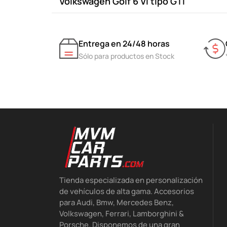
Volkswagen Golf 6 VI tipo GTI
Entrega en 24/48 horas
Sólo para productos en Stock
Tienda especializada en personalización
de vehículos de alta gama. Accesorios
para Audi, Bmw, Mercedes Benz,
Volkswagen, Ferrari, Lamborghini &
Porsche. Disponemos de una gran