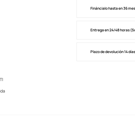
Fináncialo hasta en 36 me
Entrega en 24/48 horas (S
Plazo de devolución 14 día
TI
ida