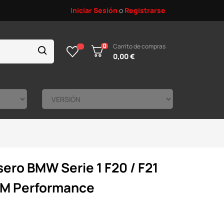
Iniciar Sesión
o
Registrarse
0
Carrito de compras
0,00 €
ero BMW Serie 1 F20 / F21
k M Performance