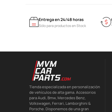
Entrega en 24/48 horas
Sólo para productos en Stock
Tienda especializada en personalización
de vehículos de alta gama. Accesorios
para Audi, Bmw, Mercedes Benz,
Volkswagen, Ferrari, Lamborghini &
Porsche. Disponemos de una gran