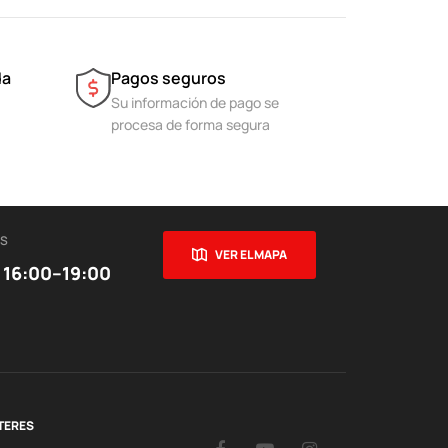
da
Pagos seguros
Su información de pago se
procesa de forma segura
ES
VER EL MAPA
 16:00–19:00
TERES