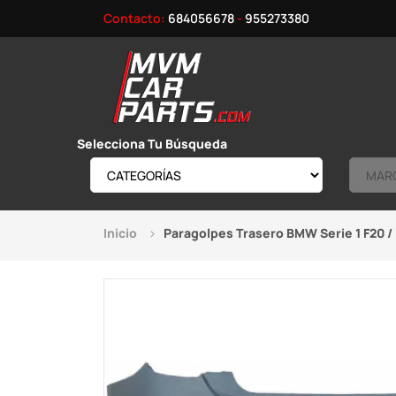
Contacto:
684056678
-
955273380
Selecciona Tu Búsqueda
Inicio
Paragolpes Trasero BMW Serie 1 F20 /