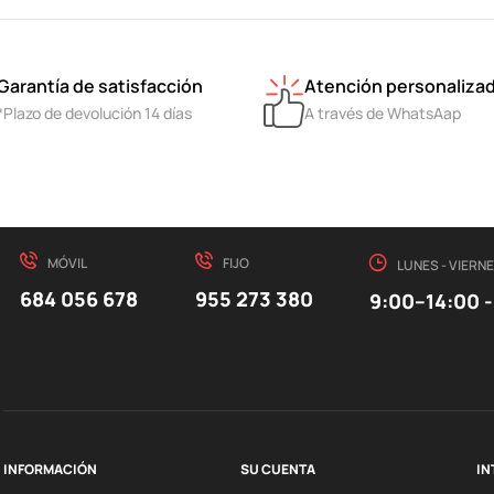
Garantía de satisfacción
Atención personaliza
*Plazo de devolución 14 días
A través de WhatsAap
MÓVIL
FIJO
LUNES - VIERN
684 056 678
955 273 380
9:00–14:00 -
INFORMACIÓN
SU CUENTA
IN