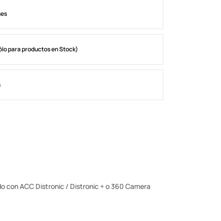
ses
ólo para productos en Stock)
s
do con ACC Distronic / Distronic + o 360 Camera