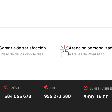
Garantía de satisfacción
Atención personaliza
*Plazo de devolución 14 días
A través de WhatsAap
MÓVIL
FIJO
LUNES - VIERN
684 056 678
955 273 380
9:00–14:00 -