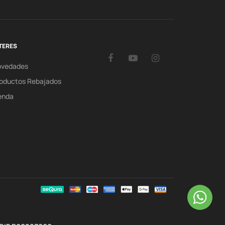
TERES
Facebook
YouTube
Instagram
ovedades
oductos Rebajados
enda