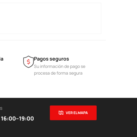
da
Pagos seguros
Su información de pago se
procesa de forma segura
ES
VER EL MAPA
 16:00–19:00