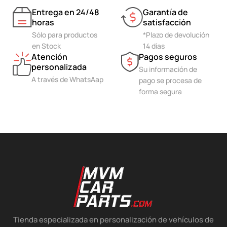
Entrega en 24/48
Garantía de
horas
satisfacción
Sólo para productos
*Plazo de devolución
en Stock
14 días
Atención
Pagos seguros
personalizada
Su información de
A través de WhatsAap
pago se procesa de
forma segura
Tienda especializada en personalización de vehículos de