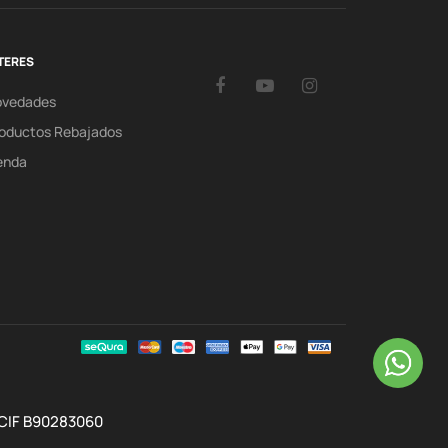
TERES
Facebook
YouTube
Instagram
ovedades
oductos Rebajados
enda
 CIF B90283060