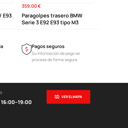
359,00 €
Precio
/ E93
Paragolpes trasero BMW
Serie 3 E92 E93 tipo M3
da
Pagos seguros
Su información de pago se
procesa de forma segura
ES
VER EL MAPA
 16:00–19:00