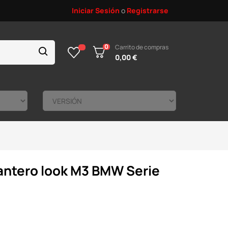
Iniciar Sesión
o
Registrarse
0
Carrito de compras
0,00 €
antero look M3 BMW Serie