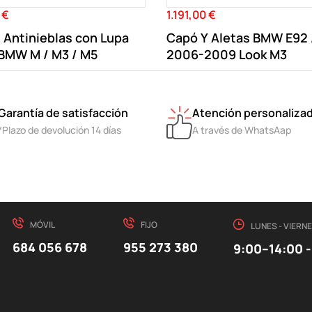
 €
1.191,00 €
Precio
 Antinieblas con Lupa
Capó Y Aletas BMW E92 
 BMW M / M3 / M5
2006-2009 Look M3
Garantía de satisfacción
Atención personaliza
*Plazo de devolución 14 días
A través de WhatsAap
MÓVIL
FIJO
LUNES - VIERN
684 056 678
955 273 380
9:00–14:00 -