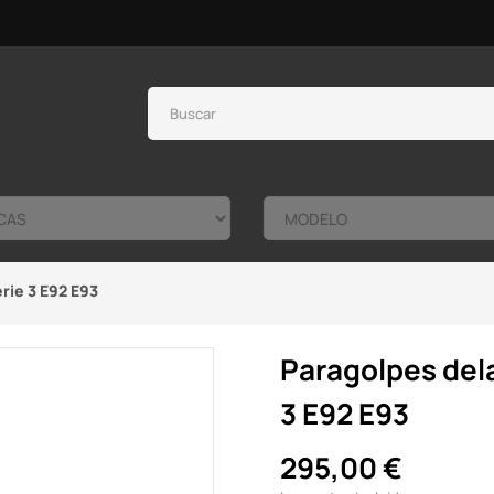
rie 3 E92 E93
Paragolpes del
3 E92 E93
295,00 €