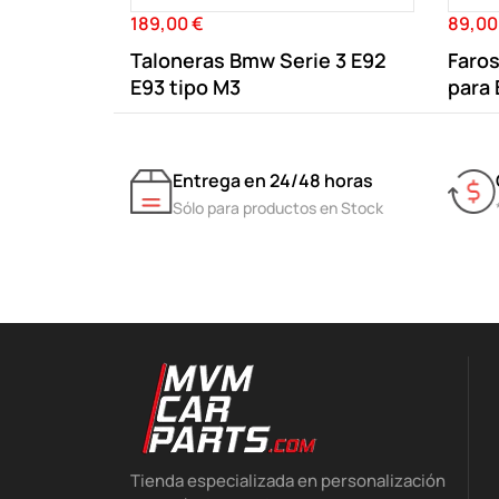
189,00 €
89,00
Precio
Precio
Taloneras Bmw Serie 3 E92
Faros
E93 tipo M3
para
Entrega en 24/48 horas
Sólo para productos en Stock
Tienda especializada en personalización