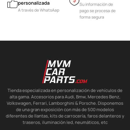
personalizada
Su información de
A través de WhatsAap
pago se procesa de
forma segura
Tienda especializada en personalización de vehículos de
alta gama. Accesorios para Audi, Bmw, Mercedes Benz,
Volkswagen, Ferrari, Lamborghini & Porsche. Disponemos
de una gran exposición con más de 500 modelos
diferentes de llantas, kits de carrocería, faros delanteros y
traseros, iluminación led, neumáticos, etc