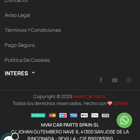
Contacto
Aviso Legal
Términos Y Condiciones
Pago Seguro
Política De Cookies
INTERES

Facebook
YouTu
I
Copyright © 2025
Mvm Car Parts
.
Todos los derechos reservados. Hecho con
iDiRed
MVM CAR PARTS SPAIN SL
C/ JOHAN GUTEMBERG NAVE 6, 41300 SAN JOSE DE LA
RINCONADA - SEVILLA - CIF B90283060