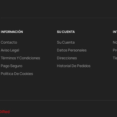
INFORMACIÓN
SU CUENTA
IN
Contacto
Su Cuenta
N
Aviso Legal
Datos Personales
Pr
Términos Y Condiciones
Direcciones
Ti
Pago Seguro
Historial De Pedidos
Política De Cookies
DiRed