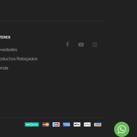
TERES
Facebook
YouTube
Instagram
ovedades
oductos Rebajados
enda