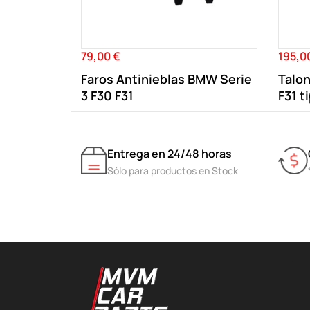
79,00 €
195,0
Precio
Precio
Faros Antinieblas BMW Serie
Talon
3 F30 F31
F31 t
Entrega en 24/48 horas
Sólo para productos en Stock