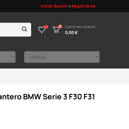
Iniciar Sesión
o
Registrarse
0
Carrito de compras
0,00 €
antero BMW Serie 3 F30 F31