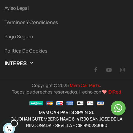
Aviso Legal
Términos Y Condiciones
Pago Seguro
Política De Cookies
INTERES

Facebook
YouTu
I
Copyright © 2025
Mvm Car Parts
.
Todos los derechos reservados. Hecho con
iDiRed
MVM CAR PARTS SPAIN SL
C/ JOHAN GUTEMBERG NAVE 6, 41300 SAN JOSE DE LA
RINCONADA - SEVILLA - CIF B90283060