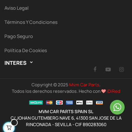
Aviso Legal
Términos Y Condiciones
Pago Seguro
Política De Cookies
INTERES

Facebook
YouTu
I
Copyright © 2025
Mvm Car Parts
.
Todos los derechos reservados. Hecho con
iDiRed
MVM CAR PARTS SPAIN SL
C/ JOHAN GUTEMBERG NAVE 6, 41300 SAN JOSE DE LA
RINCONADA - SEVILLA - CIF B90283060